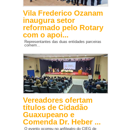
Vila Frederico Ozanam
inaugura setor
reformado pelo Rotary
com o apoi...
Representantes das duas entidades parceiras
comem...
Vereadores ofertam
títulos de Cidadão
Guaxupeano e
Comenda Dr. Heber ...
O evento ocorreu no anfiteatro do CIEG de