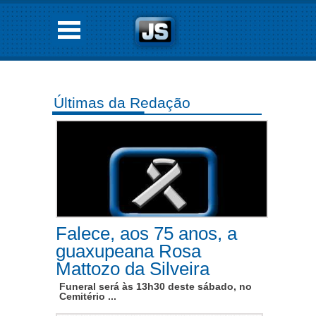
Últimas da Redação
Falece, aos 75 anos, a
guaxupeana Rosa
Mattozo da Silveira
Funeral será às 13h30 deste sábado, no
Cemitério ...