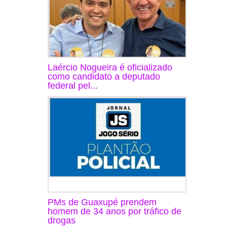
Laércio Nogueira é oficializado
como candidato a deputado
federal pel...
PMs de Guaxupé prendem
homem de 34 anos por tráfico de
drogas