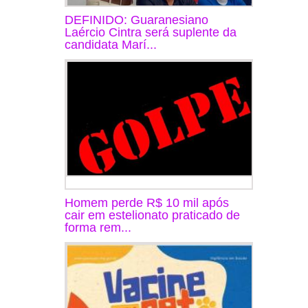
DEFINIDO: Guaranesiano
Laércio Cintra será suplente da
candidata Marí...
Homem perde R$ 10 mil após
cair em estelionato praticado de
forma rem...