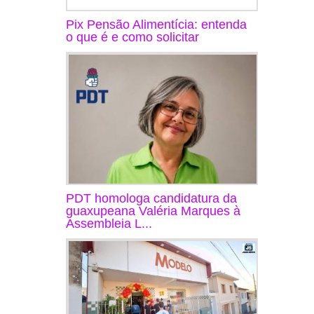
Pix Pensão Alimentícia: entenda
o que é e como solicitar
PDT homologa candidatura da
guaxupeana Valéria Marques à
Assembleia L...