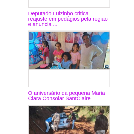
Deputado Luizinho critica
reajuste em pedágios pela região
e anuncia ...
O aniversário da pequena Maria
Clara Consolar SantClaire