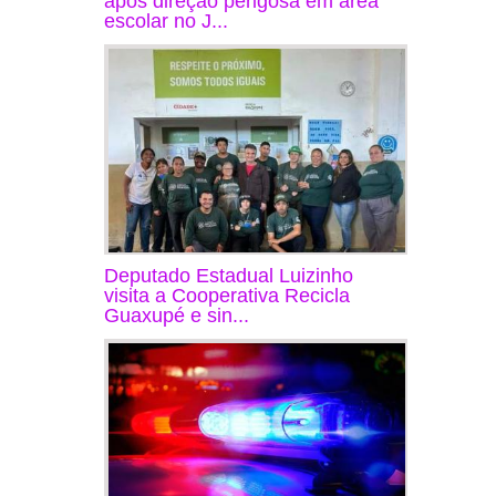
após direção perigosa em área
escolar no J...
Deputado Estadual Luizinho
visita a Cooperativa Recicla
Guaxupé e sin...