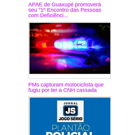
APAE de Guaxupé promoverá
seu "1º Encontro das Pessoas
com Deficiênci...
PMs capturam motociclista que
fugiu por ter a CNH cassada