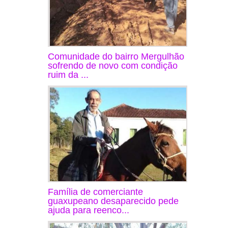
Comunidade do bairro Mergulhão
sofrendo de novo com condição
ruim da ...
Família de comerciante
guaxupeano desaparecido pede
ajuda para reenco...