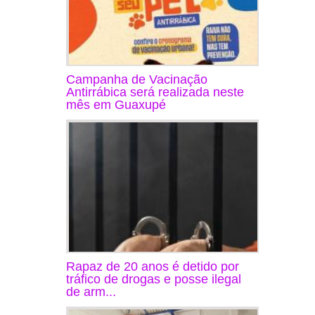
Campanha de Vacinação
Antirrábica será realizada neste
mês em Guaxupé
Rapaz de 20 anos é detido por
tráfico de drogas e posse ilegal
de arm...