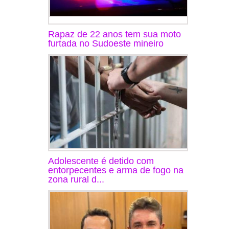
Rapaz de 22 anos tem sua moto
furtada no Sudoeste mineiro
Adolescente é detido com
entorpecentes e arma de fogo na
zona rural d...