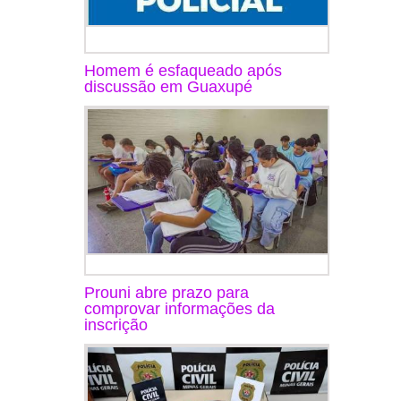
Homem é esfaqueado após
discussão em Guaxupé
Prouni abre prazo para
comprovar informações da
inscrição