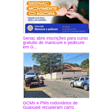
Senac abre inscrições para curso
gratuito de manicure e pedicure
em G...
GCMs e PMs rodoviários de
Guaxupé recuperam carro