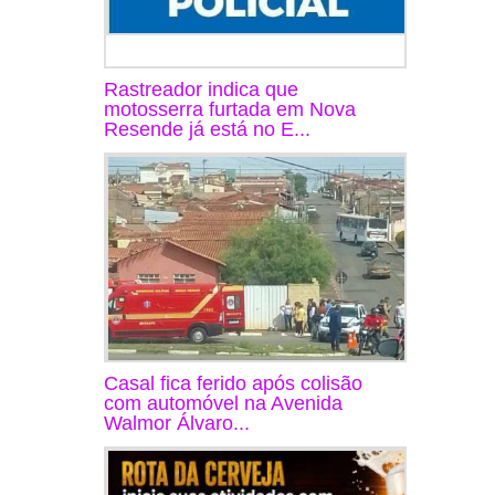
Rastreador indica que
motosserra furtada em Nova
Resende já está no E...
Casal fica ferido após colisão
com automóvel na Avenida
Walmor Álvaro...