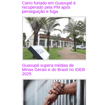
Carro furtado em Guaxupé é
recuperado pela PM após
perseguição e fuga
Guaxupé supera médias de
Minas Gerais e do Brasil no IDEB
2025