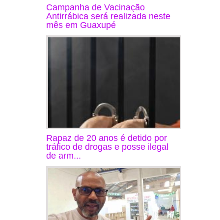
Campanha de Vacinação
Antirrábica será realizada neste
mês em Guaxupé
Rapaz de 20 anos é detido por
tráfico de drogas e posse ilegal
de arm...