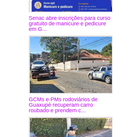
Senac abre inscrições para curso
gratuito de manicure e pedicure
em G...
GCMs e PMs rodoviários de
Guaxupé recuperam carro
roubado e prendem c...