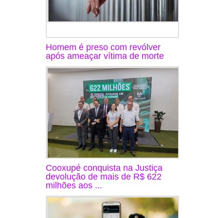
Homem é preso com revólver
após ameaçar vítima de morte
Cooxupé conquista na Justiça
devolução de mais de R$ 622
milhões aos ...