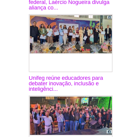
federal, Laércio Nogueira divulga
aliança co...
Unifeg reúne educadores para
debater inovação, inclusão e
inteligênci...