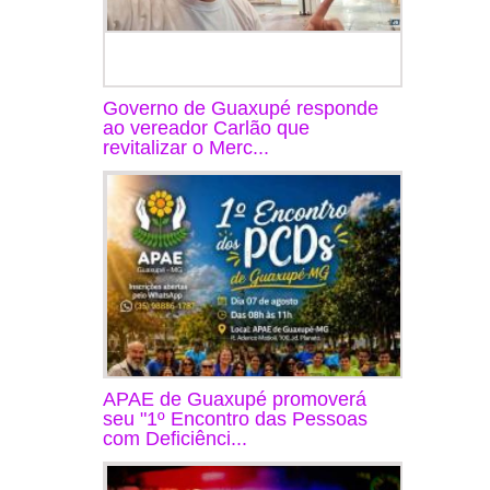
Governo de Guaxupé responde
ao vereador Carlão que
revitalizar o Merc...
APAE de Guaxupé promoverá
seu "1º Encontro das Pessoas
com Deficiênci...