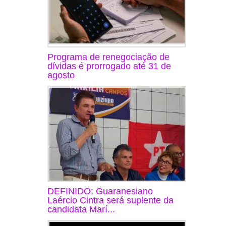
Programa de renegociação de
dívidas é prorrogado até 31 de
agosto
DEFINIDO: Guaranesiano
Laércio Cintra será suplente da
candidata Marí...