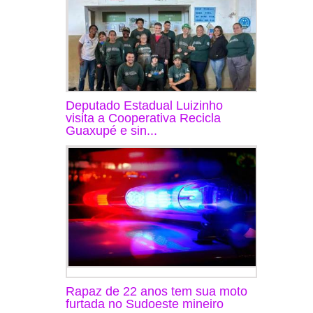
Deputado Estadual Luizinho
visita a Cooperativa Recicla
Guaxupé e sin...
Rapaz de 22 anos tem sua moto
furtada no Sudoeste mineiro