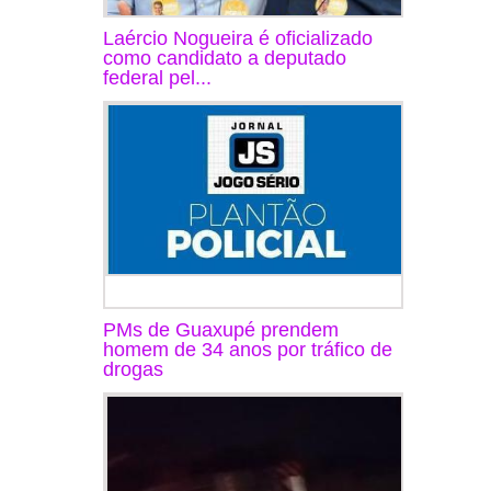
Laércio Nogueira é oficializado
como candidato a deputado
federal pel...
PMs de Guaxupé prendem
homem de 34 anos por tráfico de
drogas