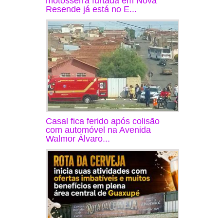
motosserra furtada em Nova
Resende já está no E...
Casal fica ferido após colisão
com automóvel na Avenida
Walmor Álvaro...