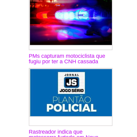
PMs capturam motociclista que
fugiu por ter a CNH cassada
Rastreador indica que