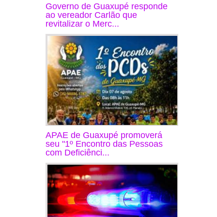
Governo de Guaxupé responde
ao vereador Carlão que
revitalizar o Merc...
APAE de Guaxupé promoverá
seu "1º Encontro das Pessoas
com Deficiênci...