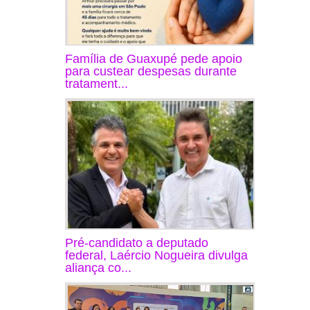
Família de Guaxupé pede apoio
para custear despesas durante
tratament...
Pré-candidato a deputado
federal, Laércio Nogueira divulga
aliança co...