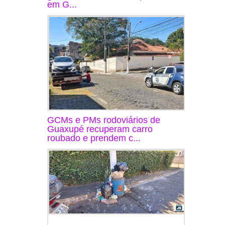
em G...
GCMs e PMs rodoviários de
Guaxupé recuperam carro
roubado e prendem c...