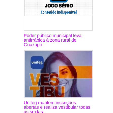
Poder público municipal leva
antirrábica à zona rural de
Guaxupé
Unifeg mantém inscrições
abertas e realiza vestibular todas
as sextas...