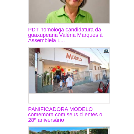
PDT homologa candidatura da
guaxupeana Valéria Marques à
Assembleia L...
PANIFICADORA MODELO
comemora com seus clientes o
28º aniversário