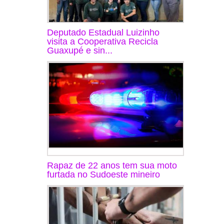
Deputado Estadual Luizinho
visita a Cooperativa Recicla
Guaxupé e sin...
Rapaz de 22 anos tem sua moto
furtada no Sudoeste mineiro