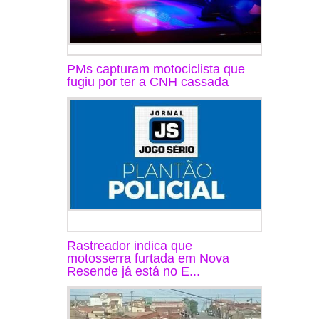
PMs capturam motociclista que
fugiu por ter a CNH cassada
Rastreador indica que
motosserra furtada em Nova
Resende já está no E...