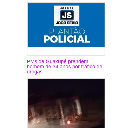
PMs de Guaxupé prendem
homem de 34 anos por tráfico de
drogas