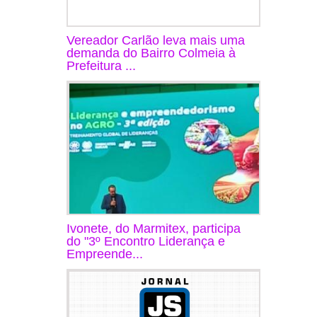
Vereador Carlão leva mais uma
demanda do Bairro Colmeia à
Prefeitura ...
Ivonete, do Marmitex, participa
do "3º Encontro Liderança e
Empreende...