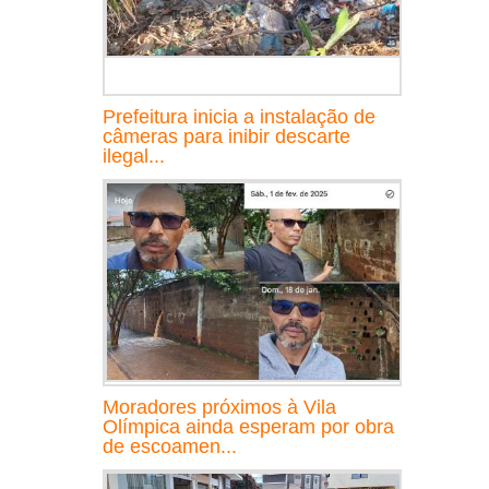
Prefeitura inicia a instalação de
câmeras para inibir descarte
ilegal...
Moradores próximos à Vila
Olímpica ainda esperam por obra
de escoamen...