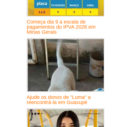
Começa dia 9 a escala de
pagamentos do IPVA 2026 em
Minas Gerais
Ajude os donos de "Luma" a
reencontrá-la em Guaxupé