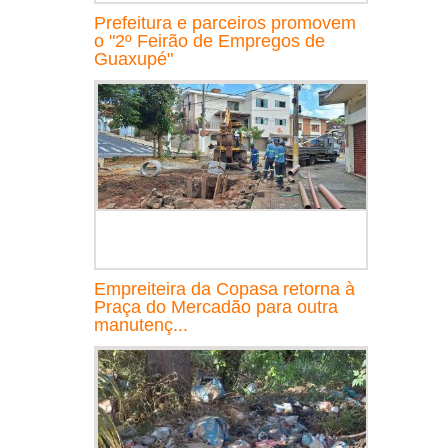
Prefeitura e parceiros promovem
o "2º Feirão de Empregos de
Guaxupé"
Empreiteira da Copasa retorna à
Praça do Mercadão para outra
manutenç...