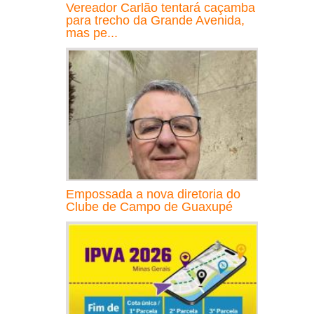
Vereador Carlão tentará caçamba
para trecho da Grande Avenida,
mas pe...
Empossada a nova diretoria do
Clube de Campo de Guaxupé