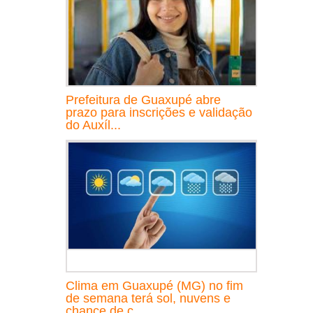
Prefeitura de Guaxupé abre
prazo para inscrições e validação
do Auxíl...
Clima em Guaxupé (MG) no fim
de semana terá sol, nuvens e
chance de c...