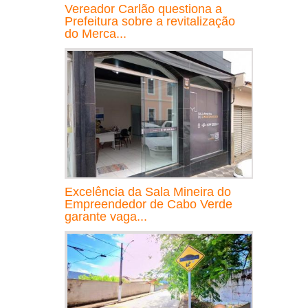
Vereador Carlão questiona a
Prefeitura sobre a revitalização
do Merca...
Excelência da Sala Mineira do
Empreendedor de Cabo Verde
garante vaga...