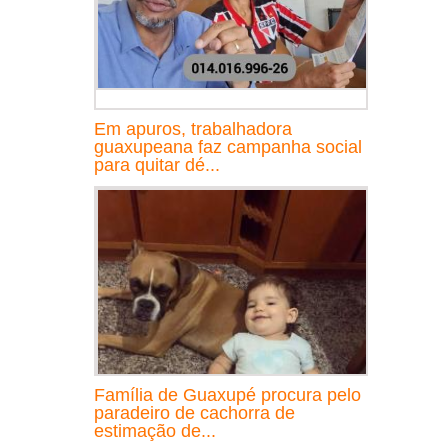
Em apuros, trabalhadora
guaxupeana faz campanha social
para quitar dé...
Família de Guaxupé procura pelo
paradeiro de cachorra de
estimação de...