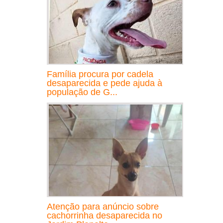
Família procura por cadela
desaparecida e pede ajuda à
população de G...
Atenção para anúncio sobre
cachorrinha desaparecida no