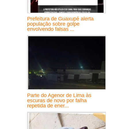
Prefeitura de Guaxupé alerta
população sobre golpe
envolvendo falsas ...
Parte do Agenor de Lima às
escuras de novo por falha
repetida de ener...