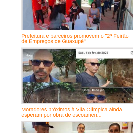
Prefeitura e parceiros promovem o "2º Feirão
de Empregos de Guaxupé"
Moradores próximos à Vila Olímpica ainda
esperam por obra de escoamen...