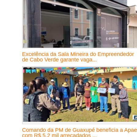
Excelência da Sala Mineira do Empreendedor
de Cabo Verde garante vaga...
Comando da PM de Guaxupé beneficia a Apae
com R$ 5,2 mil arrecadados ...