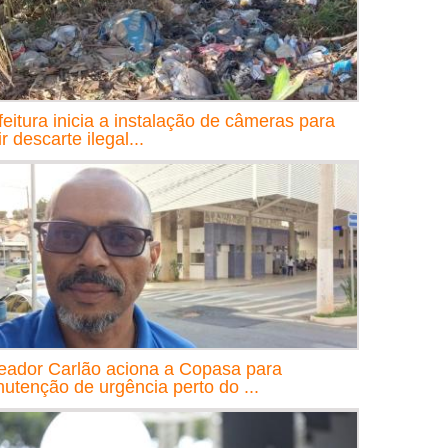
feitura inicia a instalação de câmeras para
ir descarte ilegal...
eador Carlão aciona a Copasa para
utenção de urgência perto do ...