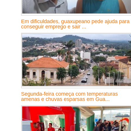
Em dificuldades, guaxupeano pede ajuda para
conseguir emprego e sair ...
Segunda-feira começa com temperaturas
amenas e chuvas esparsas em Gua...