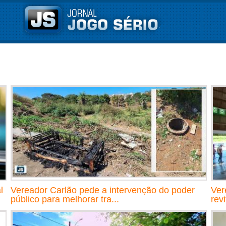
l
Vereador Carlão pede a intervenção do poder
Ver
público para melhorar tra...
rev