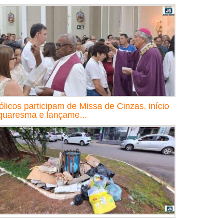
ólicos participam de Missa de Cinzas, início
quaresma e lançame...