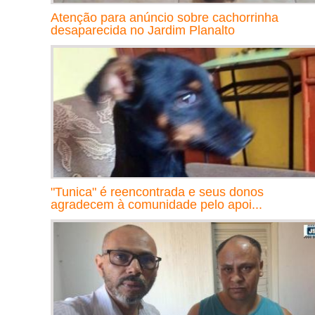
Atenção para anúncio sobre cachorrinha
desaparecida no Jardim Planalto
"Tunica" é reencontrada e seus donos
agradecem à comunidade pelo apoi...