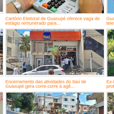
Cartório Eleitoral de Guaxupé oferece vaga de
Gua
estágio remunerado para...
tel
Encerramento das atividades do Itaú de
Ex-
Guaxupé gera corre-corre à agê...
prot