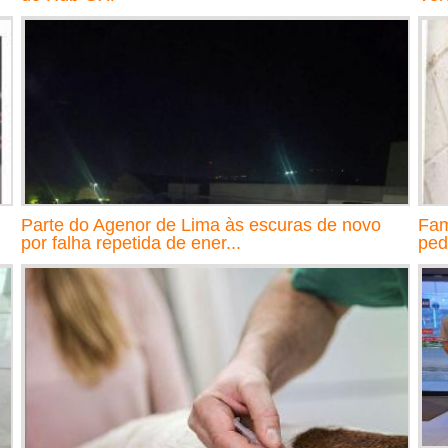
Parte do Agenor de Lima às escuras de novo
Fam
por falha repetida de ener...
ped