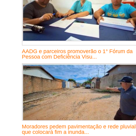
AADG e parceiros promoverão o 1° Fórum da
Pessoa com Deficiência Visu...
Moradores pedem pavimentação e rede pluvial
que colocará fim a inunda...