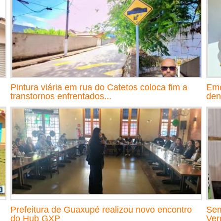
Pintura viária em rua do Catetos coloca fim a
Emo
transtornos enfrentados...
den
Prefeitura de Guaxupé realizou novo encontro
Sem
do Hub GXP
Ver