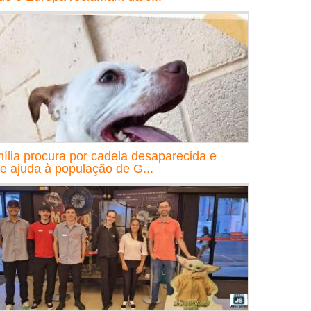
ília procura por cadela desaparecida e
e ajuda à população de G...