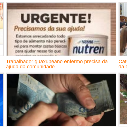
Trabalhador guaxupeano enfermo precisa da
Cat
ajuda da comunidade
da 