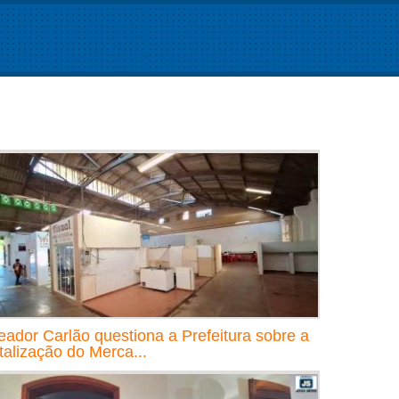
eador Carlão questiona a Prefeitura sobre a
italização do Merca...