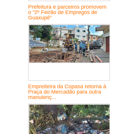
Prefeitura e parceiros promovem
o "2º Feirão de Empregos de
Guaxupé"
Empreiteira da Copasa retorna à
Praça do Mercadão para outra
manutenç...