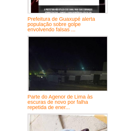
Prefeitura de Guaxupé alerta
população sobre golpe
envolvendo falsas ...
Parte do Agenor de Lima às
escuras de novo por falha
repetida de ener...