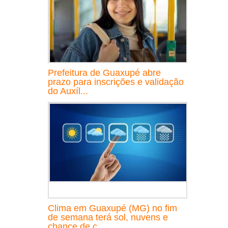
Prefeitura de Guaxupé abre
prazo para inscrições e validação
do Auxíl...
Clima em Guaxupé (MG) no fim
de semana terá sol, nuvens e
chance de c...