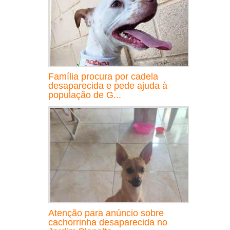
Família procura por cadela
desaparecida e pede ajuda à
população de G...
Atenção para anúncio sobre
cachorrinha desaparecida no