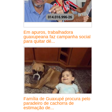
Em apuros, trabalhadora
guaxupeana faz campanha social
para quitar dé...
Família de Guaxupé procura pelo
paradeiro de cachorra de
estimação de...