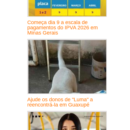
Começa dia 9 a escala de
pagamentos do IPVA 2026 em
Minas Gerais
Ajude os donos de "Luma" a
reencontrá-la em Guaxupé