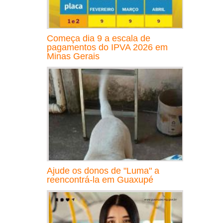
Começa dia 9 a escala de
pagamentos do IPVA 2026 em
Minas Gerais
Ajude os donos de "Luma" a
reencontrá-la em Guaxupé