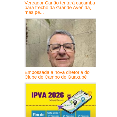
Vereador Carlão tentará caçamba
para trecho da Grande Avenida,
mas pe...
Empossada a nova diretoria do
Clube de Campo de Guaxupé