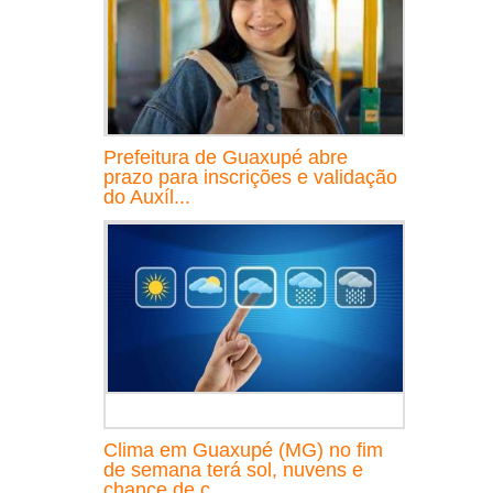
Prefeitura de Guaxupé abre
prazo para inscrições e validação
do Auxíl...
Clima em Guaxupé (MG) no fim
de semana terá sol, nuvens e
chance de c...