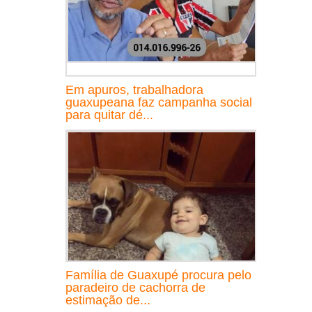
Em apuros, trabalhadora
guaxupeana faz campanha social
para quitar dé...
Família de Guaxupé procura pelo
paradeiro de cachorra de
estimação de...