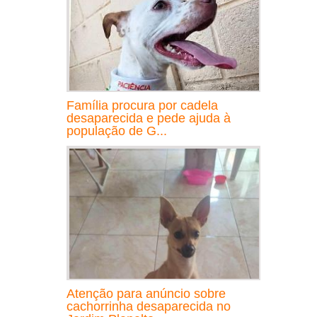
Família procura por cadela
desaparecida e pede ajuda à
população de G...
Atenção para anúncio sobre
cachorrinha desaparecida no