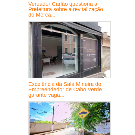
Vereador Carlão questiona a
Prefeitura sobre a revitalização
do Merca...
Excelência da Sala Mineira do
Empreendedor de Cabo Verde
garante vaga...