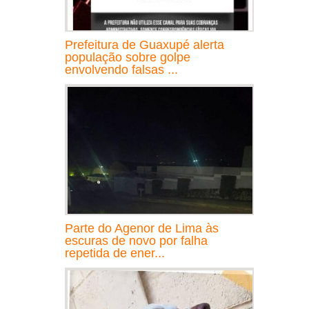
Prefeitura de Guaxupé alerta
população sobre golpe
envolvendo falsas ...
Parte do Agenor de Lima às
escuras de novo por falha
repetida de ener...