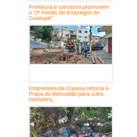
Prefeitura e parceiros promovem
o "2º Feirão de Empregos de
Guaxupé"
Empreiteira da Copasa retorna à
Praça do Mercadão para outra
manutenç...