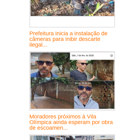
Prefeitura inicia a instalação de
câmeras para inibir descarte
ilegal...
Moradores próximos à Vila
Olímpica ainda esperam por obra
de escoamen...