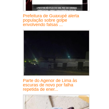
Prefeitura de Guaxupé alerta
população sobre golpe
envolvendo falsas ...
Parte do Agenor de Lima às
escuras de novo por falha
repetida de ener...