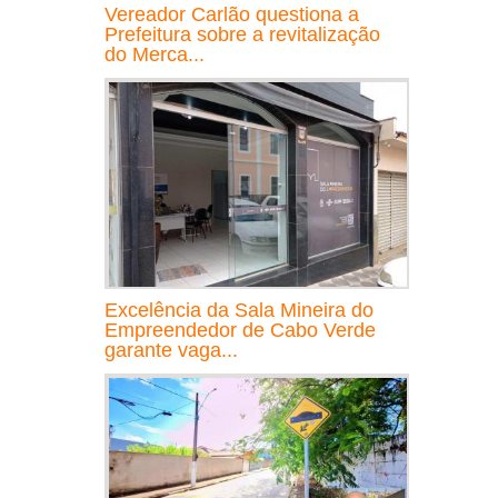
Vereador Carlão questiona a
Prefeitura sobre a revitalização
do Merca...
Excelência da Sala Mineira do
Empreendedor de Cabo Verde
garante vaga...