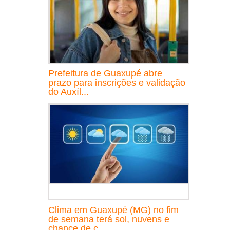
Prefeitura de Guaxupé abre
prazo para inscrições e validação
do Auxíl...
Clima em Guaxupé (MG) no fim
de semana terá sol, nuvens e
chance de c...