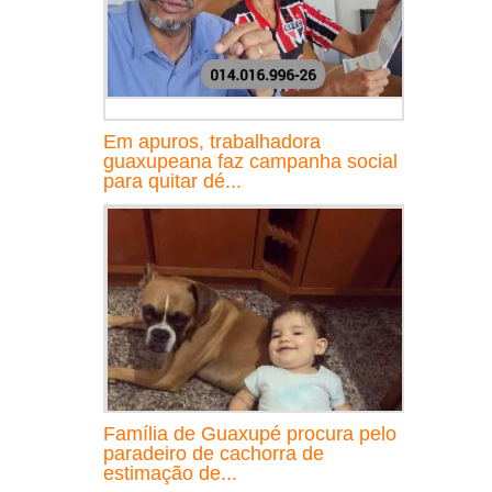
Em apuros, trabalhadora
guaxupeana faz campanha social
para quitar dé...
Família de Guaxupé procura pelo
paradeiro de cachorra de
estimação de...