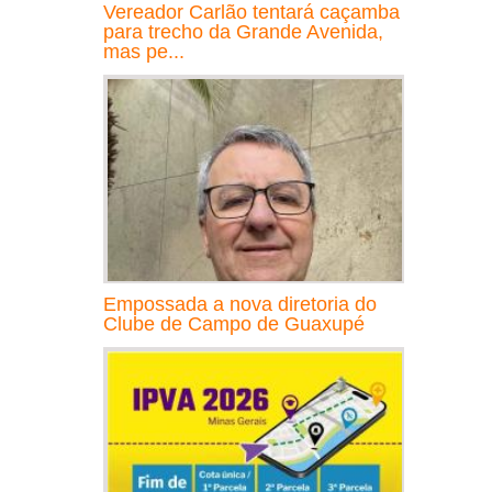
Vereador Carlão tentará caçamba
para trecho da Grande Avenida,
mas pe...
Empossada a nova diretoria do
Clube de Campo de Guaxupé