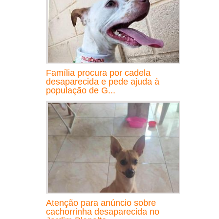
Família procura por cadela
desaparecida e pede ajuda à
população de G...
Atenção para anúncio sobre
cachorrinha desaparecida no