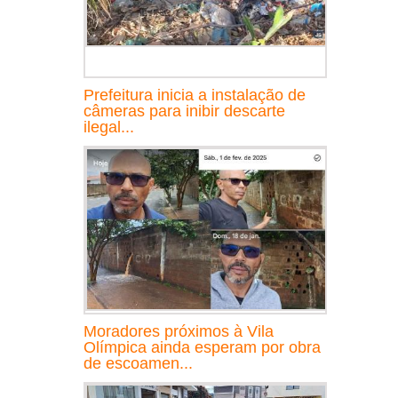
Prefeitura inicia a instalação de
câmeras para inibir descarte
ilegal...
Moradores próximos à Vila
Olímpica ainda esperam por obra
de escoamen...