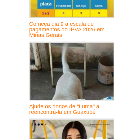
Começa dia 9 a escala de
pagamentos do IPVA 2026 em
Minas Gerais
Ajude os donos de "Luma" a
reencontrá-la em Guaxupé