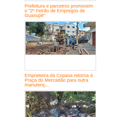
Prefeitura e parceiros promovem
o "2º Feirão de Empregos de
Guaxupé"
Empreiteira da Copasa retorna à
Praça do Mercadão para outra
manutenç...