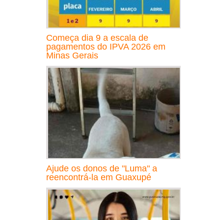
Começa dia 9 a escala de
pagamentos do IPVA 2026 em
Minas Gerais
Ajude os donos de "Luma" a
reencontrá-la em Guaxupé