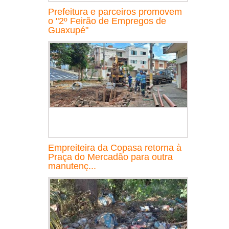
Prefeitura e parceiros promovem
o "2º Feirão de Empregos de
Guaxupé"
Empreiteira da Copasa retorna à
Praça do Mercadão para outra
manutenç...