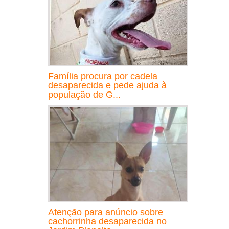
Família procura por cadela
desaparecida e pede ajuda à
população de G...
Atenção para anúncio sobre
cachorrinha desaparecida no