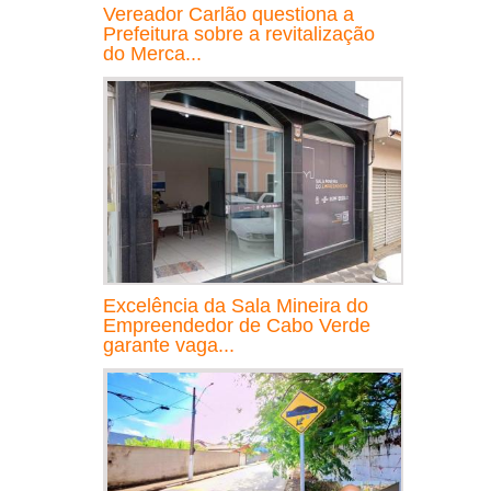
Vereador Carlão questiona a
Prefeitura sobre a revitalização
do Merca...
Excelência da Sala Mineira do
Empreendedor de Cabo Verde
garante vaga...