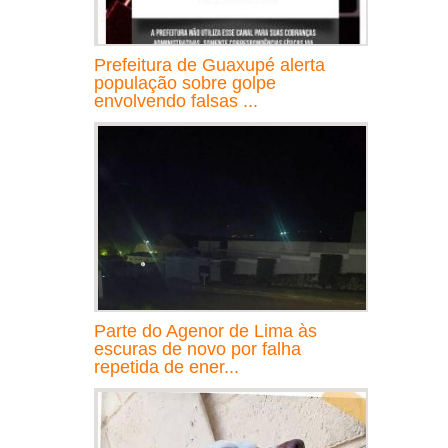
Prefeitura de Guaxupé alerta
população sobre golpe
envolvendo falsas ...
Parte do Agenor de Lima às
escuras de novo por falha
repetida de ener...