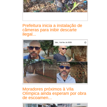
Prefeitura inicia a instalação de
câmeras para inibir descarte
ilegal...
Moradores próximos à Vila
Olímpica ainda esperam por obra
de escoamen...