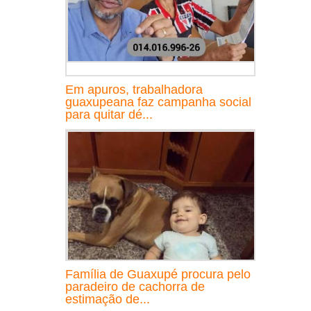
Em apuros, trabalhadora
guaxupeana faz campanha social
para quitar dé...
Família de Guaxupé procura pelo
paradeiro de cachorra de
estimação de...