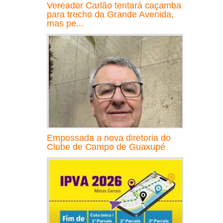
Vereador Carlão tentará caçamba
para trecho da Grande Avenida,
mas pe...
Empossada a nova diretoria do
Clube de Campo de Guaxupé