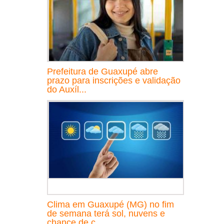
Prefeitura de Guaxupé abre
prazo para inscrições e validação
do Auxíl...
Clima em Guaxupé (MG) no fim
de semana terá sol, nuvens e
chance de c...