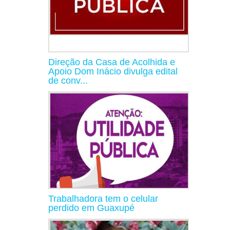
Direção da Casa de Acolhida e
Apoio Dom Inácio divulga edital
de conv...
Trabalhadora tem o celular
perdido em Guaxupé