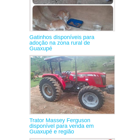
Gatinhos disponíveis para
adoção na zona rural de
Guaxupé
Trator Massey Ferguson
disponível para venda em
Guaxupé e região