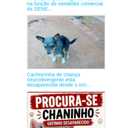
na função de vendedor comercial
da SENE...
Cachorrinha de criança
neurodivergente está
desaparecida desde o iníc...