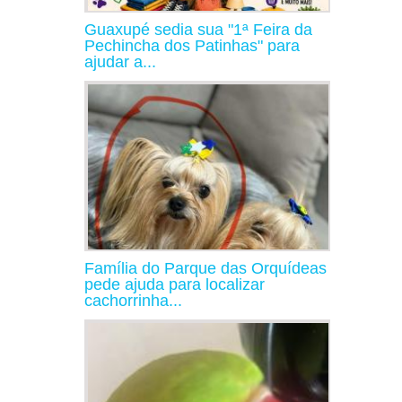
Guaxupé sedia sua "1ª Feira da
Pechincha dos Patinhas" para
ajudar a...
Família do Parque das Orquídeas
pede ajuda para localizar
cachorrinha...