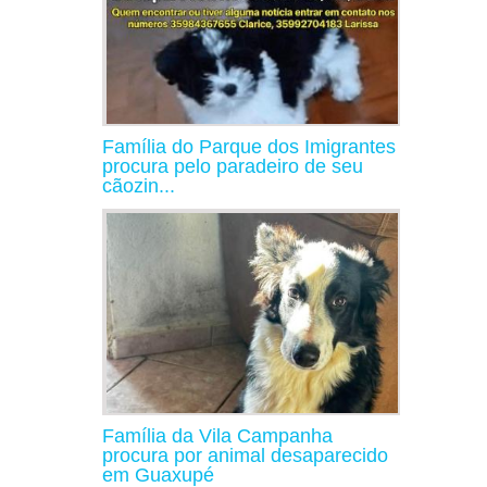
Família do Parque dos Imigrantes
procura pelo paradeiro de seu
cãozin...
Família da Vila Campanha
procura por animal desaparecido
em Guaxupé