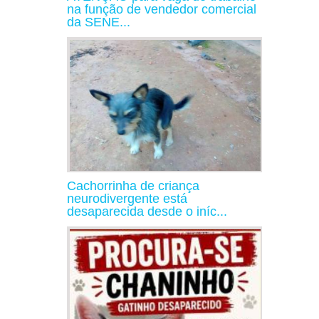
na função de vendedor comercial
da SENE...
Cachorrinha de criança
neurodivergente está
desaparecida desde o iníc...