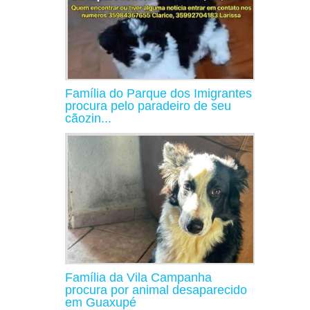
Família do Parque dos Imigrantes
procura pelo paradeiro de seu
cãozin...
Família da Vila Campanha
procura por animal desaparecido
em Guaxupé