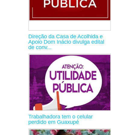
Direção da Casa de Acolhida e
Apoio Dom Inácio divulga edital
de conv...
Trabalhadora tem o celular
perdido em Guaxupé