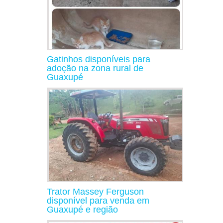
Gatinhos disponíveis para
adoção na zona rural de
Guaxupé
Trator Massey Ferguson
disponível para venda em
Guaxupé e região