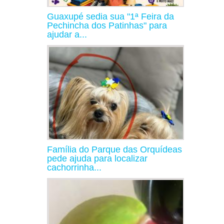
Guaxupé sedia sua "1ª Feira da
Pechincha dos Patinhas" para
ajudar a...
Família do Parque das Orquídeas
pede ajuda para localizar
cachorrinha...