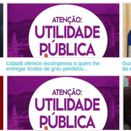
Cidadã oferece recompensa a quem lhe
Gua
entregar óculos de grau perdidos...
da 