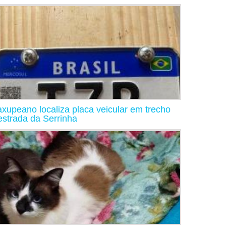
xupeano localiza placa veicular em trecho
estrada da Serrinha