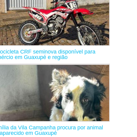
ocicleta CRF seminova disponível para
ércio em Guaxupé e região
ília da Vila Campanha procura por animal
aparecido em Guaxupé