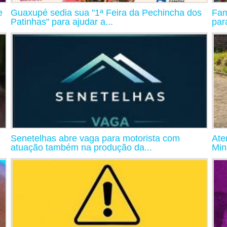
e
Guaxupé sedia sua "1ª Feira da Pechincha dos
Fam
Patinhas" para ajudar a...
par
Senetelhas abre vaga para motorista com
Ate
atuação também na produção da...
Min