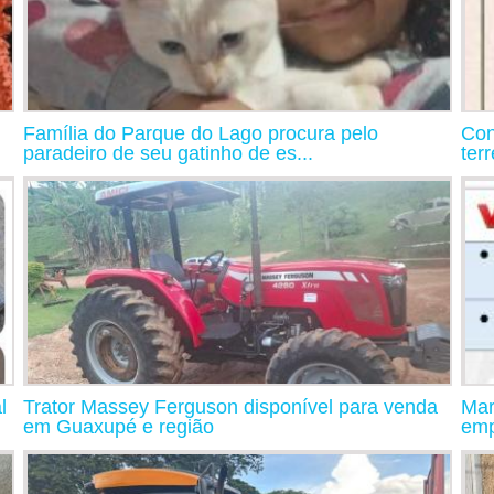
Família do Parque do Lago procura pelo
Con
paradeiro de seu gatinho de es...
ter
l
Trator Massey Ferguson disponível para venda
Mar
em Guaxupé e região
emp