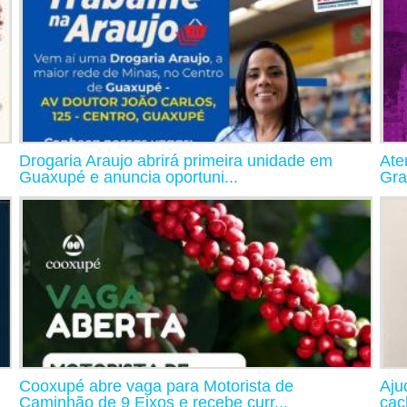
Drogaria Araujo abrirá primeira unidade em
Ate
Guaxupé e anuncia oportuni...
Gra
Cooxupé abre vaga para Motorista de
Aju
Caminhão de 9 Eixos e recebe curr...
cac