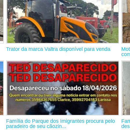
Trator da marca Valtra disponível para venda
Mot
com
Família do Parque dos Imigrantes procura pelo
Fam
paradeiro de seu cãozin...
des