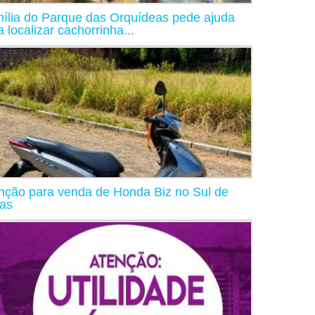
ília do Parque das Orquídeas pede ajuda
a localizar cachorrinha...
nção para venda de Honda Biz no Sul de
as