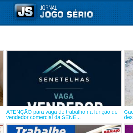
ATENÇÃO para vaga de trabalho na função de
Cac
vendedor comercial da SENE...
des