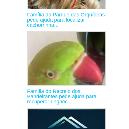
Família do Parque das Orquídeas
pede ajuda para localizar
cachorrinha...
Família do Recreio dos
Bandeirantes pede ajuda para
recuperar ringnec...