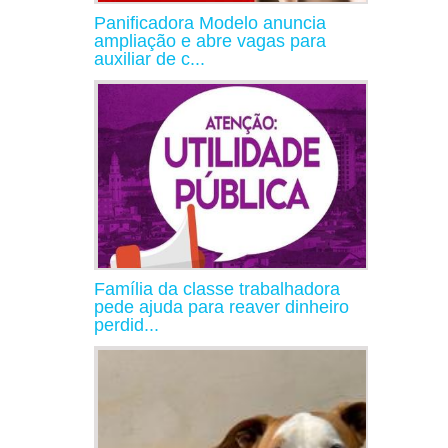
Panificadora Modelo anuncia
ampliação e abre vagas para
auxiliar de c...
Família da classe trabalhadora
pede ajuda para reaver dinheiro
perdid...