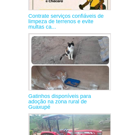
Contrate serviços confiáveis de
limpeza de terrenos e evite
multas ca...
Gatinhos disponíveis para
adoção na zona rural de
Guaxupé