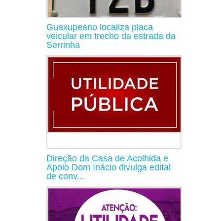
Guaxupeano localiza placa
veicular em trecho da estrada da
Serrinha
Direção da Casa de Acolhida e
Apoio Dom Inácio divulga edital
de conv...