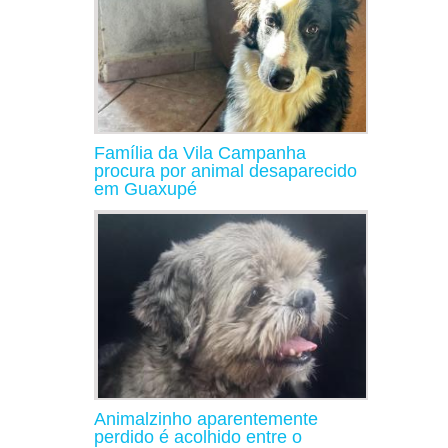
Família da Vila Campanha
procura por animal desaparecido
em Guaxupé
Animalzinho aparentemente
perdido é acolhido entre o