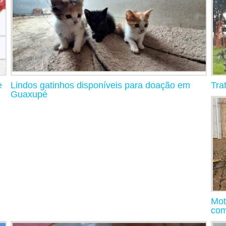
e
Lindos gatinhos disponíveis para doação em
Tra
Guaxupé
Mot
com