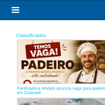
Classificados
Panificadora Modelo anuncia vaga para padeir
em Guaxupé