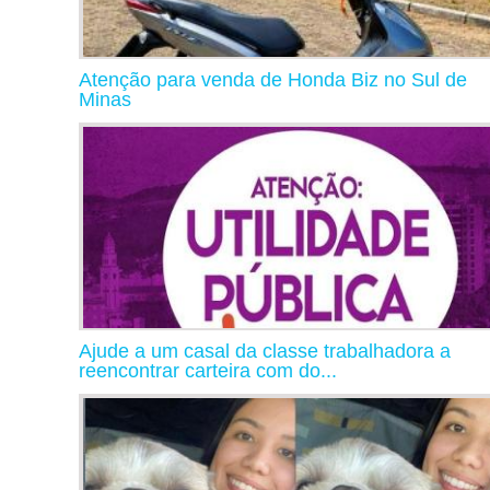
Atenção para venda de Honda Biz no Sul de
Minas
Ajude a um casal da classe trabalhadora a
reencontrar carteira com do...