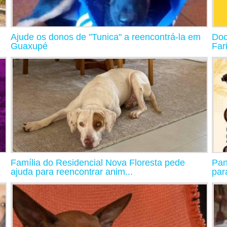
Ajude os donos de "Tunica" a reencontrá-la em
Doc
Guaxupé
Far
Família do Residencial Nova Floresta pede
Pan
ajuda para reencontrar anim...
par