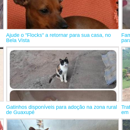
Ajude o "Flocks" a retornar para sua casa, no
Fam
Bela Vista
par
Gatinhos disponíveis para adoção na zona rural
Tra
de Guaxupé
em 