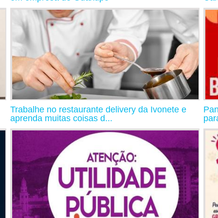
Trabalhe no restaurante delivery da Ivonete e
Pan
aprenda muitas coisas d...
par