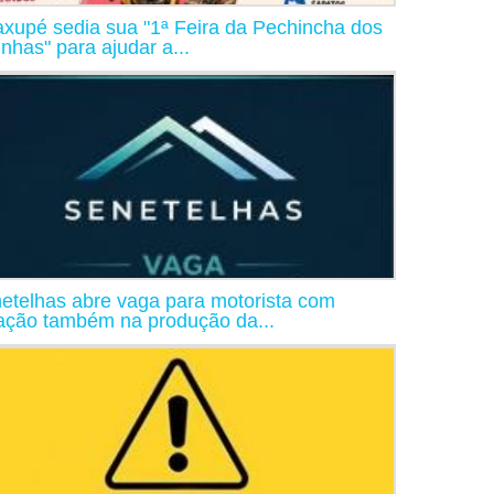
xupé sedia sua "1ª Feira da Pechincha dos
inhas" para ajudar a...
etelhas abre vaga para motorista com
ação também na produção da...