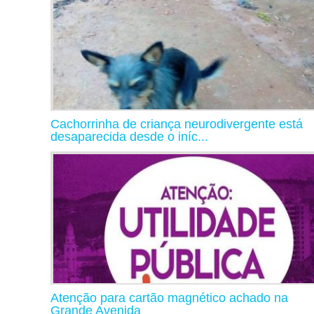
Cachorrinha de criança neurodivergente está
desaparecida desde o iníc...
Atenção para cartão magnético achado na
Grande Avenida