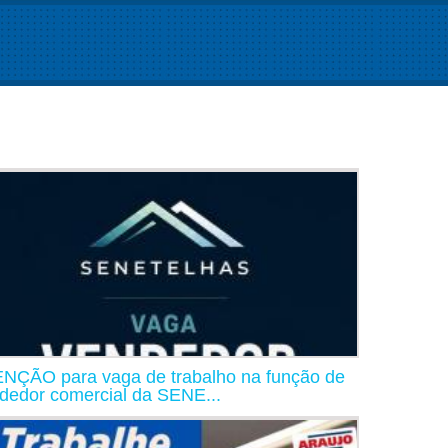
NÇÃO para vaga de trabalho na função de
dedor comercial da SENE...