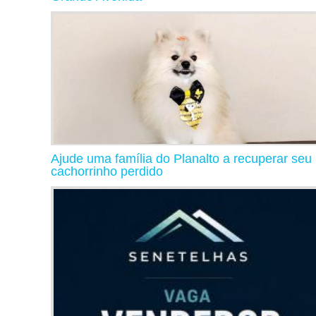
Ajude uma família do Planalto a recuperar seu
cachorrinho perdido