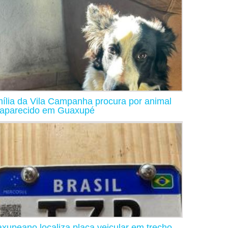
ília da Vila Campanha procura por animal
aparecido em Guaxupé
xupeano localiza placa veicular em trecho