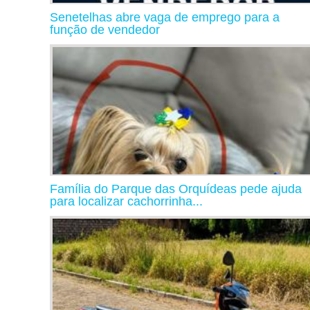
Senetelhas abre vaga de emprego para a
função de vendedor
Família do Parque das Orquídeas pede ajuda
para localizar cachorrinha...