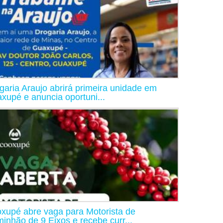
garia Araujo abrirá primeira unidade em
xupé e anuncia oportuni...
xupé abre vaga para Motorista de
inhão de 9 Eixos e recebe curr...