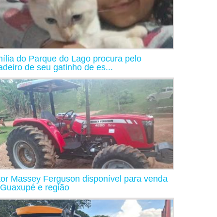
ília do Parque do Lago procura pelo
adeiro de seu gatinho de es...
tor Massey Ferguson disponível para venda
Guaxupé e região