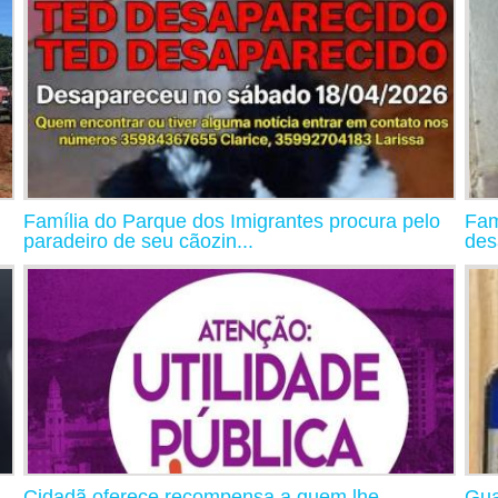
Família do Parque dos Imigrantes procura pelo
Fam
paradeiro de seu cãozin...
des
Cidadã oferece recompensa a quem lhe
Gua