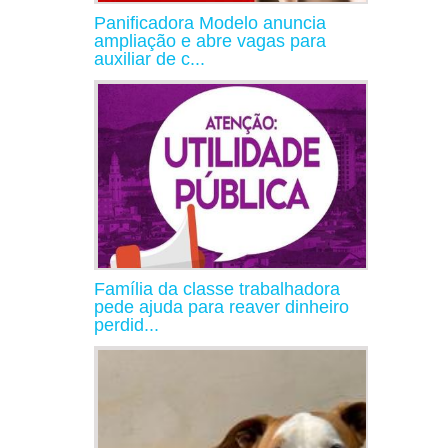
Panificadora Modelo anuncia
ampliação e abre vagas para
auxiliar de c...
Família da classe trabalhadora
pede ajuda para reaver dinheiro
perdid...