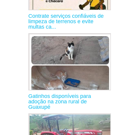
Contrate serviços confiáveis de
limpeza de terrenos e evite
multas ca...
Gatinhos disponíveis para
adoção na zona rural de
Guaxupé