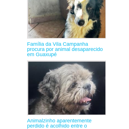
Família da Vila Campanha
procura por animal desaparecido
em Guaxupé
Animalzinho aparentemente
perdido é acolhido entre o