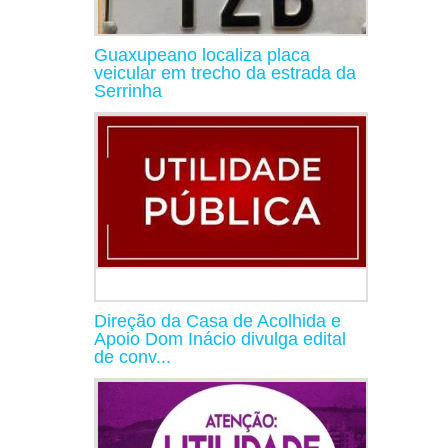
Guaxupeano localiza placa
veicular em trecho da estrada da
Serrinha
Direção da Casa de Acolhida e
Apoio Dom Inácio divulga edital
de conv...