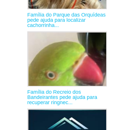
Família do Parque das Orquídeas
pede ajuda para localizar
cachorrinha...
Família do Recreio dos
Bandeirantes pede ajuda para
recuperar ringnec...