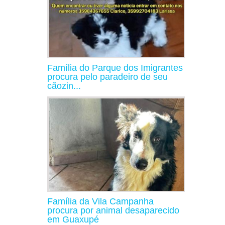
Família do Parque dos Imigrantes
procura pelo paradeiro de seu
cãozin...
Família da Vila Campanha
procura por animal desaparecido
em Guaxupé