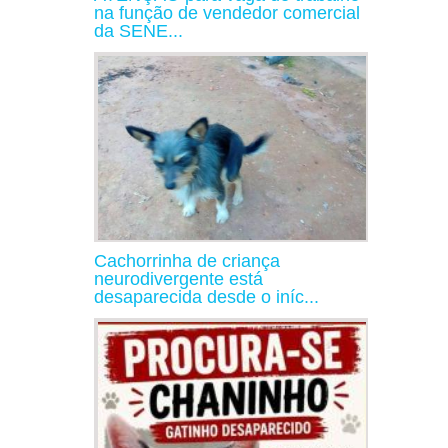
na função de vendedor comercial
da SENE...
Cachorrinha de criança
neurodivergente está
desaparecida desde o iníc...