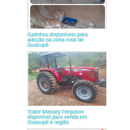
Gatinhos disponíveis para
adoção na zona rural de
Guaxupé
Trator Massey Ferguson
disponível para venda em
Guaxupé e região