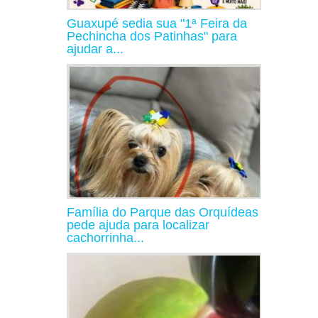
Guaxupé sedia sua "1ª Feira da
Pechincha dos Patinhas" para
ajudar a...
Família do Parque das Orquídeas
pede ajuda para localizar
cachorrinha...