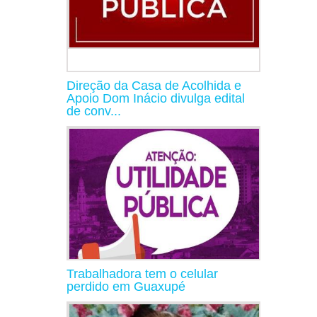
Direção da Casa de Acolhida e
Apoio Dom Inácio divulga edital
de conv...
Trabalhadora tem o celular
perdido em Guaxupé