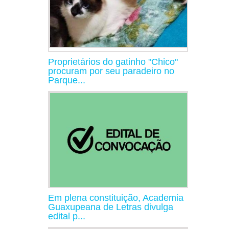
Proprietários do gatinho "Chico"
procuram por seu paradeiro no
Parque...
Em plena constituição, Academia
Guaxupeana de Letras divulga
edital p...