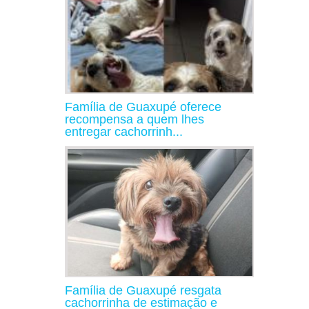
Família de Guaxupé oferece
recompensa a quem lhes
entregar cachorrinh...
Família de Guaxupé resgata
cachorrinha de estimação e