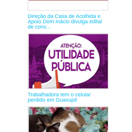
Direção da Casa de Acolhida e
Apoio Dom Inácio divulga edital
de conv...
Trabalhadora tem o celular
perdido em Guaxupé