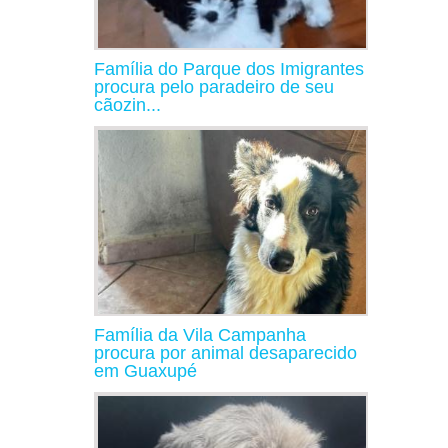
Família do Parque dos Imigrantes
procura pelo paradeiro de seu
cãozin...
Família da Vila Campanha
procura por animal desaparecido
em Guaxupé