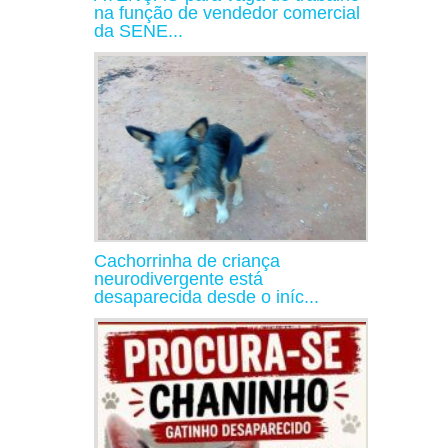
na função de vendedor comercial
da SENE...
Cachorrinha de criança
neurodivergente está
desaparecida desde o iníc...