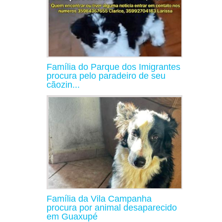
Família do Parque dos Imigrantes
procura pelo paradeiro de seu
cãozin...
Família da Vila Campanha
procura por animal desaparecido
em Guaxupé