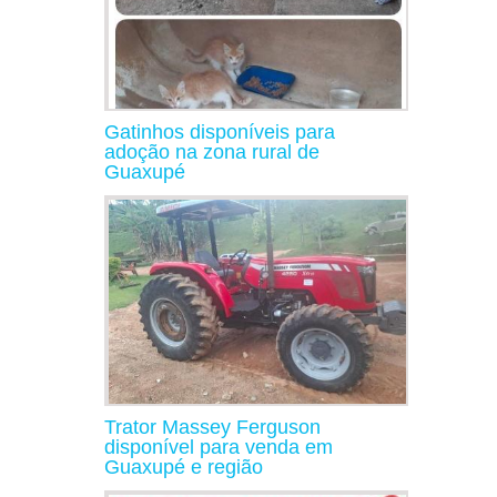
Gatinhos disponíveis para
adoção na zona rural de
Guaxupé
Trator Massey Ferguson
disponível para venda em
Guaxupé e região