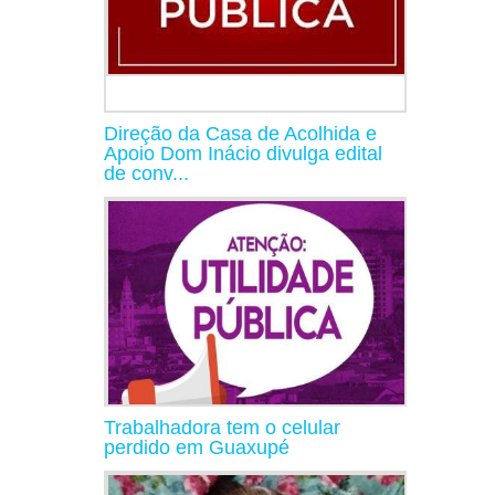
Direção da Casa de Acolhida e
Apoio Dom Inácio divulga edital
de conv...
Trabalhadora tem o celular
perdido em Guaxupé