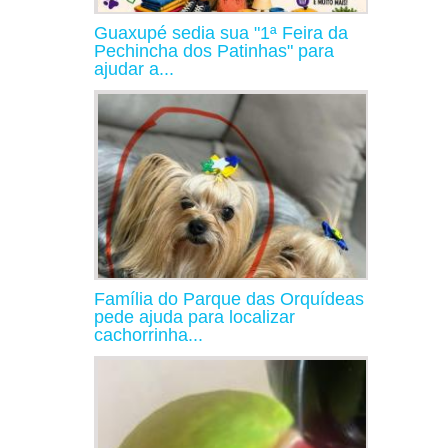
Guaxupé sedia sua "1ª Feira da
Pechincha dos Patinhas" para
ajudar a...
Família do Parque das Orquídeas
pede ajuda para localizar
cachorrinha...