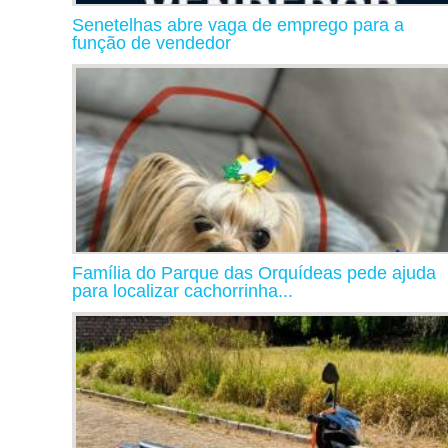
Senetelhas abre vaga de emprego para a
função de vendedor
Família do Parque das Orquídeas pede ajuda
para localizar cachorrinha...