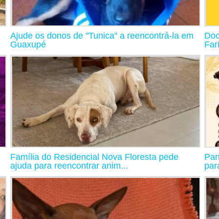
Ajude os donos de "Tunica" a reencontrá-la em
Doc
Guaxupé
Far
Família do Residencial Nova Floresta pede
Pan
ajuda para reencontrar anim...
par