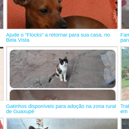
Ajude o "Flocks" a retornar para sua casa, no
Fam
Bela Vista
par
Gatinhos disponíveis para adoção na zona rural
Tra
de Guaxupé
em 