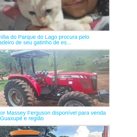
ília do Parque do Lago procura pelo
adeiro de seu gatinho de es...
tor Massey Ferguson disponível para venda
Guaxupé e região