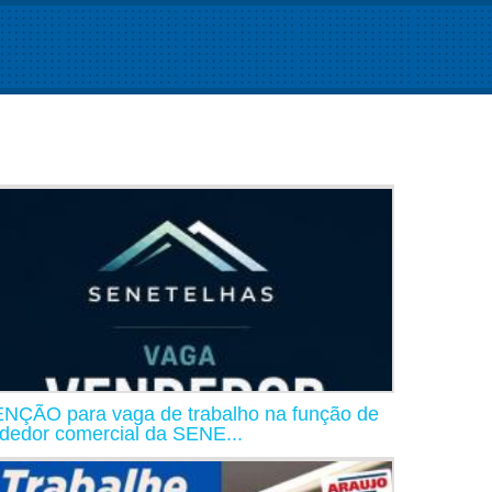
NÇÃO para vaga de trabalho na função de
dedor comercial da SENE...