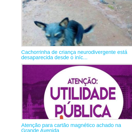
Cachorrinha de criança neurodivergente está
desaparecida desde o iníc...
Atenção para cartão magnético achado na
Grande Avenida