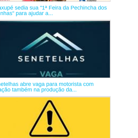
xupé sedia sua "1ª Feira da Pechincha dos
inhas" para ajudar a...
etelhas abre vaga para motorista com
ação também na produção da...