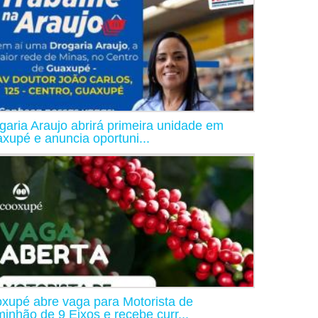
garia Araujo abrirá primeira unidade em
xupé e anuncia oportuni...
xupé abre vaga para Motorista de
inhão de 9 Eixos e recebe curr...