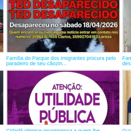
Família do Parque dos Imigrantes procura pelo
Fam
paradeiro de seu cãozin...
des
Cidadã oferece recompensa a quem lhe
Gua