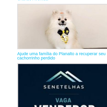
Ajude uma família do Planalto a recuperar seu
cachorrinho perdido