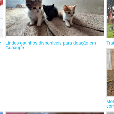
e
Lindos gatinhos disponíveis para doação em
Tra
Guaxupé
Mot
com