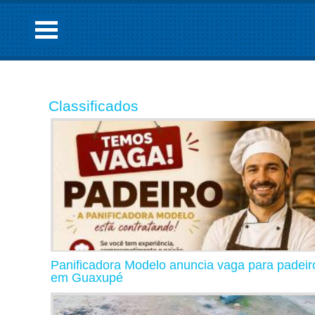
Classificados
Panificadora Modelo anuncia vaga para padeir
em Guaxupé