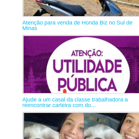
Atenção para venda de Honda Biz no Sul de
Minas
Ajude a um casal da classe trabalhadora a
reencontrar carteira com do...