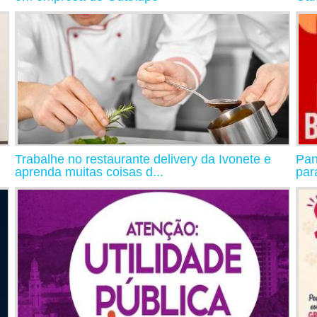
Trabalhe no restaurante delivery da Ivonete e
Pan
aprenda muitas coisas d...
par