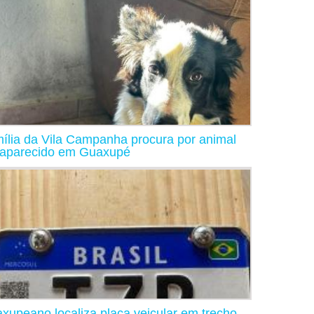
ília da Vila Campanha procura por animal
aparecido em Guaxupé
xupeano localiza placa veicular em trecho