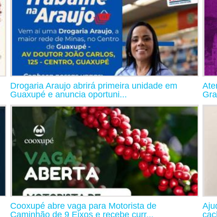
Drogaria Araujo abrirá primeira unidade em
Ate
Guaxupé e anuncia oportuni...
Gra
Cooxupé abre vaga para Motorista de
Aju
Caminhão de 9 Eixos e recebe curr...
cac