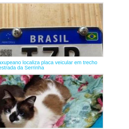
xupeano localiza placa veicular em trecho
estrada da Serrinha