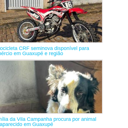
ocicleta CRF seminova disponível para
ércio em Guaxupé e região
ília da Vila Campanha procura por animal
aparecido em Guaxupé