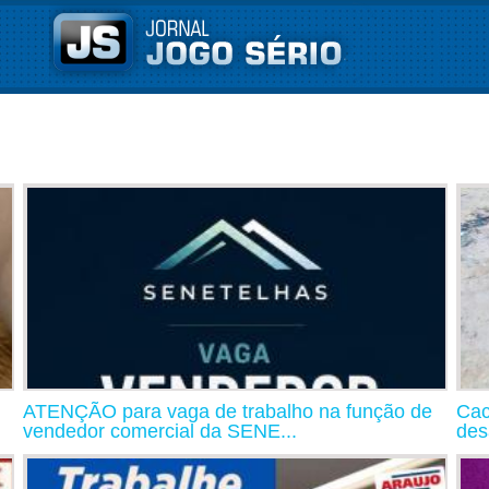
ATENÇÃO para vaga de trabalho na função de
Cac
vendedor comercial da SENE...
des