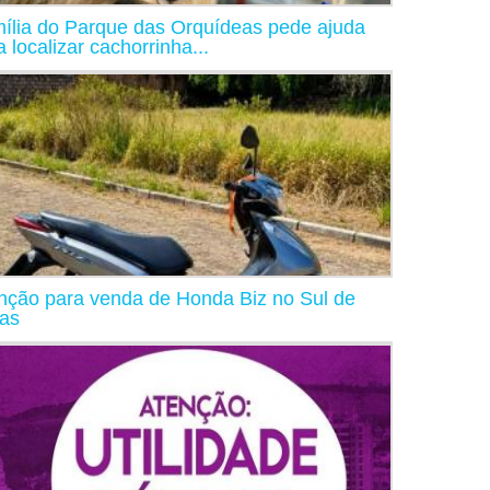
ília do Parque das Orquídeas pede ajuda
a localizar cachorrinha...
nção para venda de Honda Biz no Sul de
as