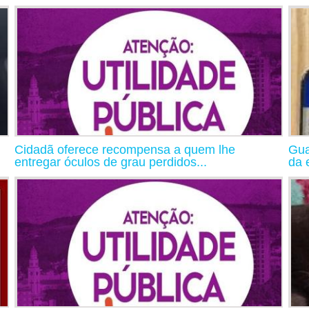
Cidadã oferece recompensa a quem lhe
Gua
entregar óculos de grau perdidos...
da 