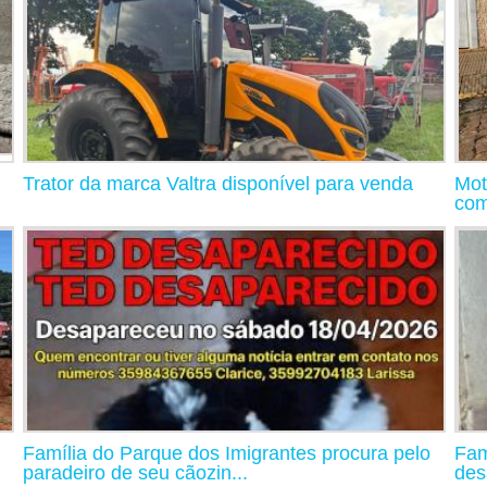
Trator da marca Valtra disponível para venda
Mot
com
Família do Parque dos Imigrantes procura pelo
Fam
paradeiro de seu cãozin...
des