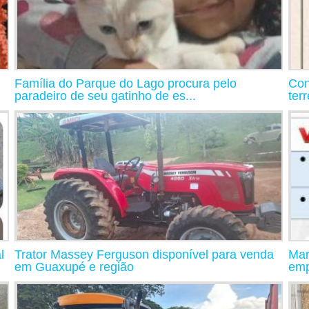
Família do Parque do Lago procura pelo
Con
paradeiro de seu gatinho de es...
ter
l
Trator Massey Ferguson disponível para venda
Mar
em Guaxupé e região
emp