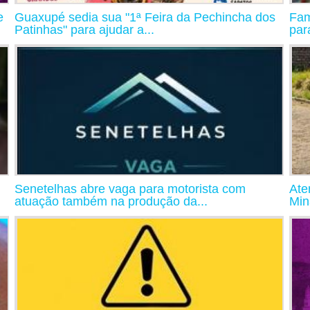
e
Guaxupé sedia sua "1ª Feira da Pechincha dos
Fam
Patinhas" para ajudar a...
par
Senetelhas abre vaga para motorista com
Ate
atuação também na produção da...
Min