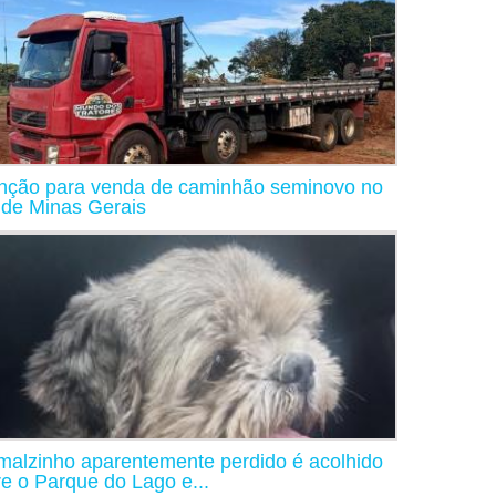
nção para venda de caminhão seminovo no
 de Minas Gerais
malzinho aparentemente perdido é acolhido
re o Parque do Lago e...