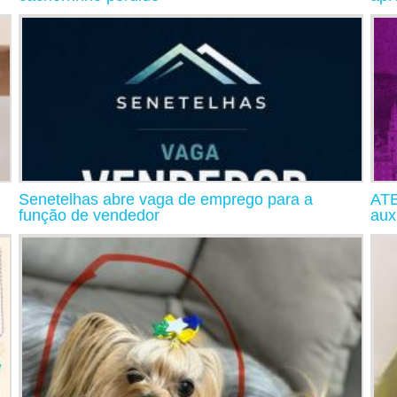
Senetelhas abre vaga de emprego para a
ATE
função de vendedor
aux