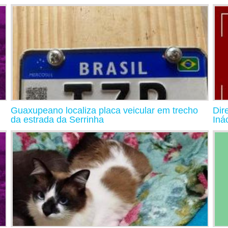
Guaxupeano localiza placa veicular em trecho
Dir
da estrada da Serrinha
Inác