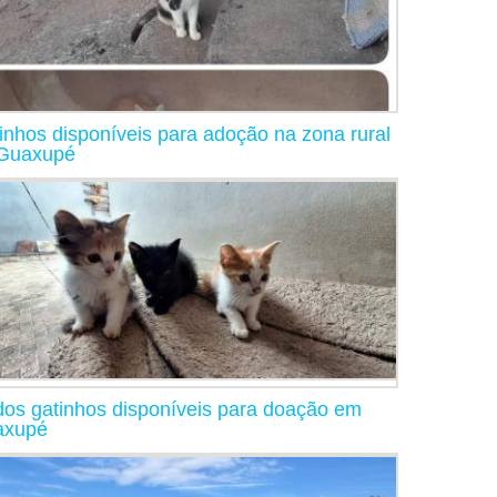
inhos disponíveis para adoção na zona rural
Guaxupé
dos gatinhos disponíveis para doação em
axupé