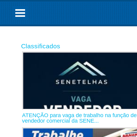
Classificados
ATENÇÃO para vaga de trabalho na função de
vendedor comercial da SENE...