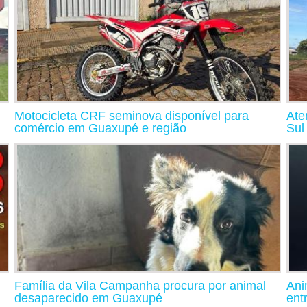
Motocicleta CRF seminova disponível para
Ate
comércio em Guaxupé e região
Sul
Família da Vila Campanha procura por animal
Ani
desaparecido em Guaxupé
ent