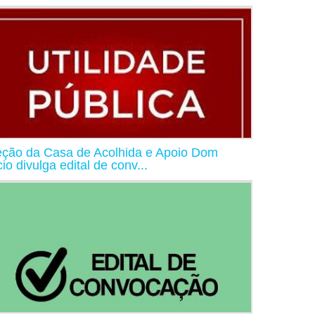
eção da Casa de Acolhida e Apoio Dom
io divulga edital de conv...