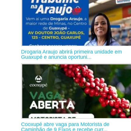
Drogaria Araujo abrirá primeira unidade em
Guaxupé e anuncia oportuni...
Cooxupé abre vaga para Motorista de
Caminhão de 9 Eixos e recebe curr...