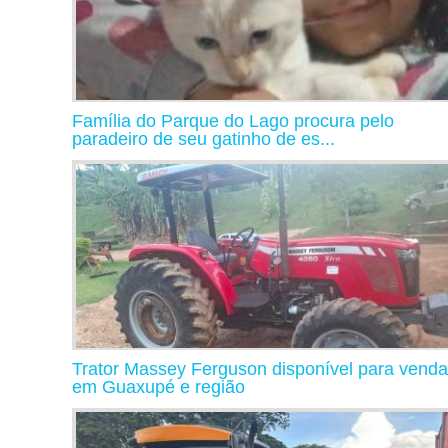
Família do Parque do Lago procura pelo
paradeiro de seu gatinho de es...
Trator Massey Ferguson disponível para venda
em Guaxupé e região