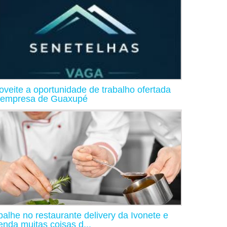
oveite a oportunidade de trabalho ofertada
empresa de Guaxupé
balhe no restaurante delivery da Ivonete e
enda muitas coisas d...