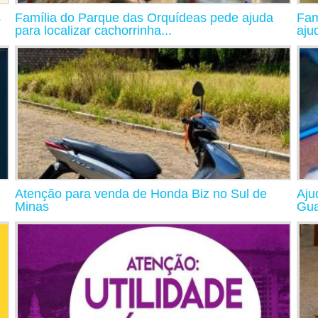
s
Família do Parque das Orquídeas pede ajuda
Fam
para localizar cachorrinha...
aju
Atenção para venda de Honda Biz no Sul de
Aju
Minas
Gu