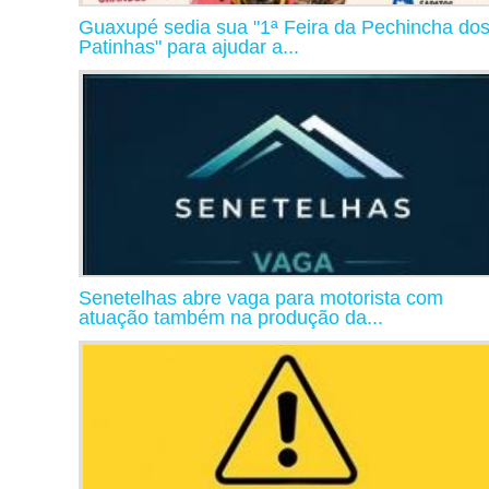
Guaxupé sedia sua "1ª Feira da Pechincha do
Patinhas" para ajudar a...
Senetelhas abre vaga para motorista com
atuação também na produção da...