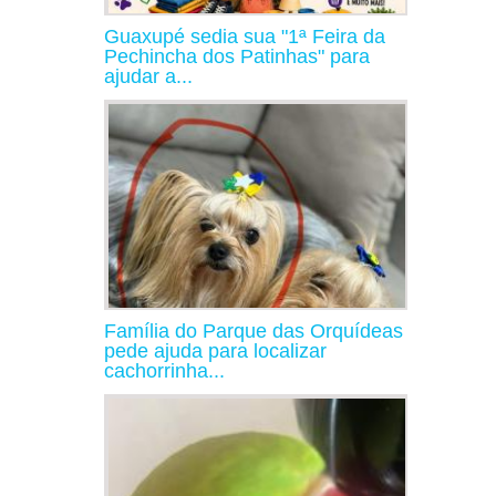
Guaxupé sedia sua "1ª Feira da
Pechincha dos Patinhas" para
ajudar a...
Família do Parque das Orquídeas
pede ajuda para localizar
cachorrinha...