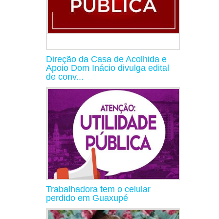
Direção da Casa de Acolhida e
Apoio Dom Inácio divulga edital
de conv...
Trabalhadora tem o celular
perdido em Guaxupé