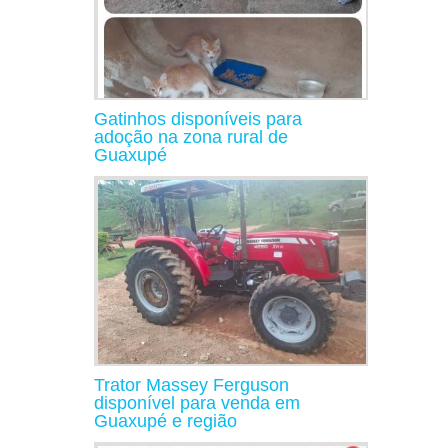
Gatinhos disponíveis para
adoção na zona rural de
Guaxupé
Trator Massey Ferguson
disponível para venda em
Guaxupé e região