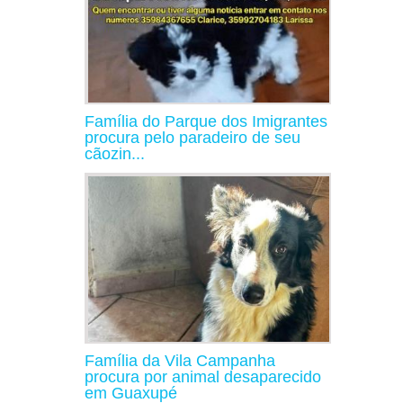
Família do Parque dos Imigrantes
procura pelo paradeiro de seu
cãozin...
Família da Vila Campanha
procura por animal desaparecido
em Guaxupé