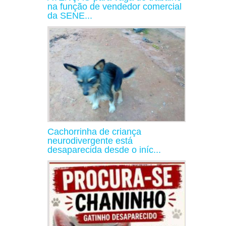
na função de vendedor comercial
da SENE...
Cachorrinha de criança
neurodivergente está
desaparecida desde o iníc...