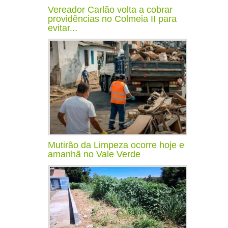
Vereador Carlão volta a cobrar
providências no Colmeia II para
evitar...
Mutirão da Limpeza ocorre hoje e
amanhã no Vale Verde