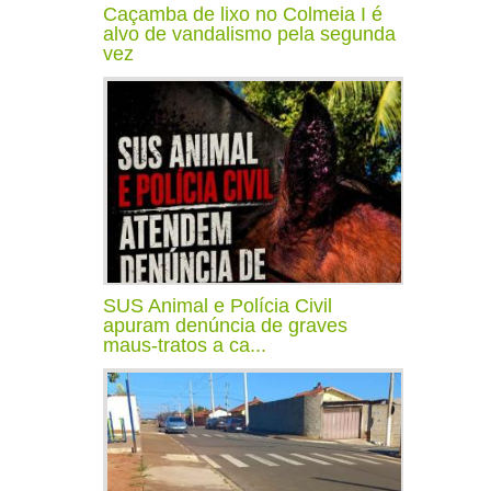
Caçamba de lixo no Colmeia I é
alvo de vandalismo pela segunda
vez
SUS Animal e Polícia Civil
apuram denúncia de graves
maus-tratos a ca...