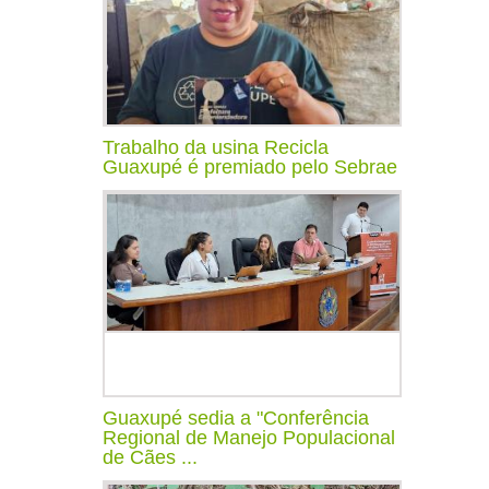
Trabalho da usina Recicla
Guaxupé é premiado pelo Sebrae
Guaxupé sedia a "Conferência
Regional de Manejo Populacional
de Cães ...