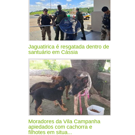
Jaguatirica é resgatada dentro de
santuário em Cássia
Moradores da Vila Campanha
apiedados com cachorra e
filhotes em situa...