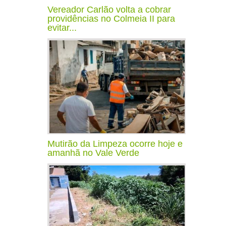
Vereador Carlão volta a cobrar
providências no Colmeia II para
evitar...
Mutirão da Limpeza ocorre hoje e
amanhã no Vale Verde