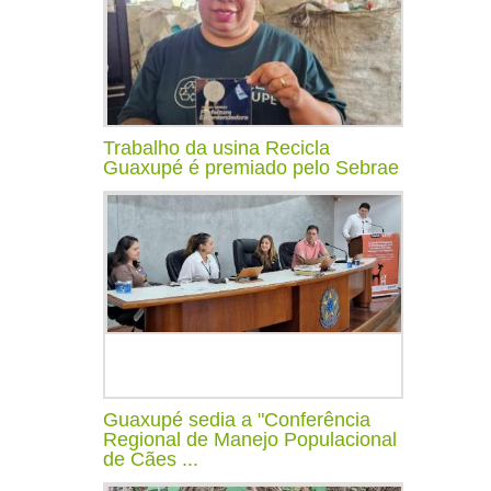
Trabalho da usina Recicla
Guaxupé é premiado pelo Sebrae
Guaxupé sedia a "Conferência
Regional de Manejo Populacional
de Cães ...