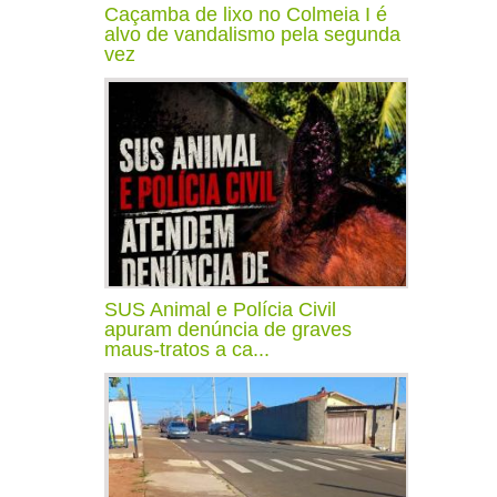
Caçamba de lixo no Colmeia I é
alvo de vandalismo pela segunda
vez
SUS Animal e Polícia Civil
apuram denúncia de graves
maus-tratos a ca...