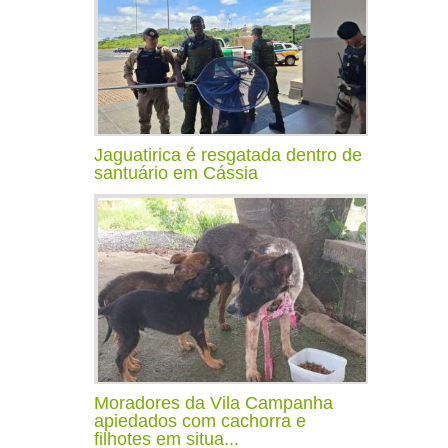
Jaguatirica é resgatada dentro de
santuário em Cássia
Moradores da Vila Campanha
apiedados com cachorra e
filhotes em situa...