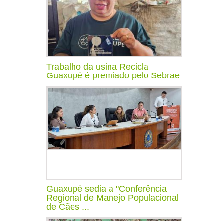
Trabalho da usina Recicla
Guaxupé é premiado pelo Sebrae
Guaxupé sedia a "Conferência
Regional de Manejo Populacional
de Cães ...