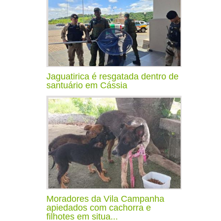
Jaguatirica é resgatada dentro de
santuário em Cássia
Moradores da Vila Campanha
apiedados com cachorra e
filhotes em situa...