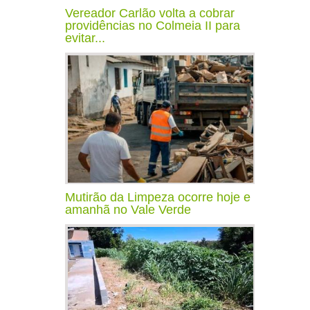
Vereador Carlão volta a cobrar
providências no Colmeia II para
evitar...
Mutirão da Limpeza ocorre hoje e
amanhã no Vale Verde