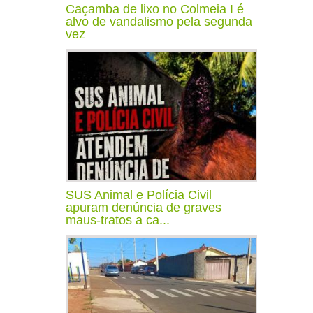
Caçamba de lixo no Colmeia I é
alvo de vandalismo pela segunda
vez
SUS Animal e Polícia Civil
apuram denúncia de graves
maus-tratos a ca...