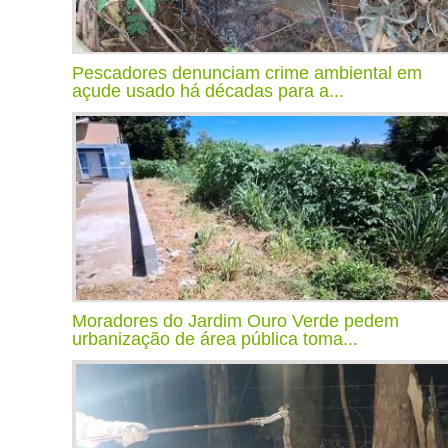
Pescadores denunciam crime ambiental em
açude usado há décadas para a...
Moradores do Jardim Ouro Verde pedem
urbanização de área pública toma...