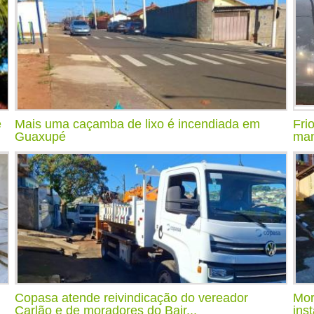
e
Mais uma caçamba de lixo é incendiada em
Fri
Guaxupé
man
Copasa atende reivindicação do vereador
Mor
Carlão e de moradores do Bair...
ins