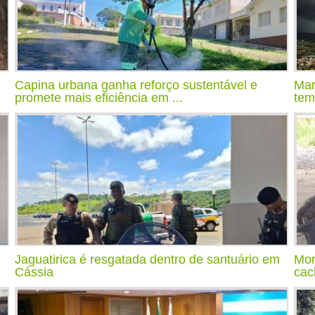
Capina urbana ganha reforço sustentável e
Mar
promete mais eficiência em ...
tem
Jaguatirica é resgatada dentro de santuário em
Mor
Cássia
cac