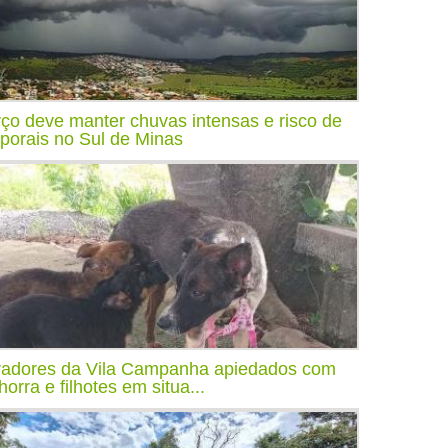
ço deve manter chuvas intensas e risco de
porais no Sul de Minas
adores da Vila Campanha apiedados com
horra e filhotes em situa...