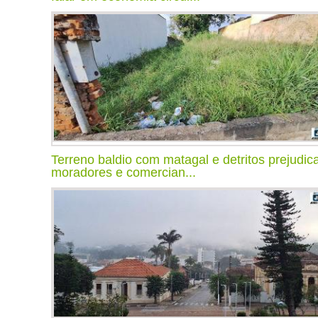
Terreno baldio com matagal e detritos prejudic
moradores e comercian...