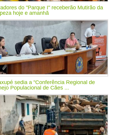
adores do "Parque I" receberão Mutirão da
peza hoje e amanhã
xupé sedia a "Conferência Regional de
ejo Populacional de Cães ...