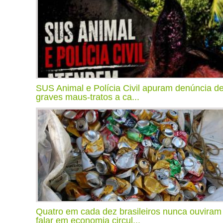
SUS Animal e Polícia Civil apuram denúncia d
graves maus-tratos a ca...
Quatro em cada dez brasileiros nunca ouviram
falar em economia circul...