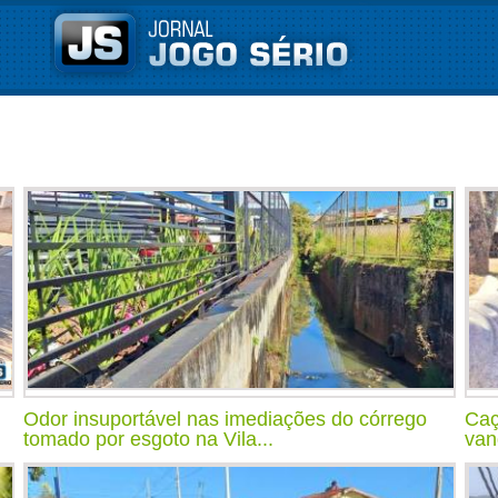
Odor insuportável nas imediações do córrego
Caç
tomado por esgoto na Vila...
van