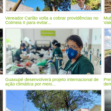
Vereador Carlão volta a cobrar providências no
Mut
Colmeia II para evitar...
Val
Guaxupé desenvolverá projeto internacional de
Pre
ação climática por meio...
dem