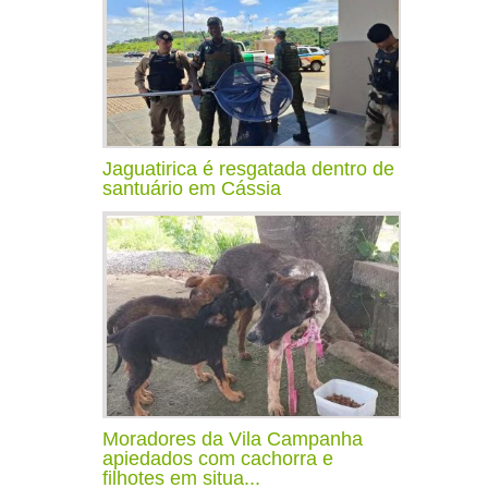
Jaguatirica é resgatada dentro de
santuário em Cássia
Moradores da Vila Campanha
apiedados com cachorra e
filhotes em situa...