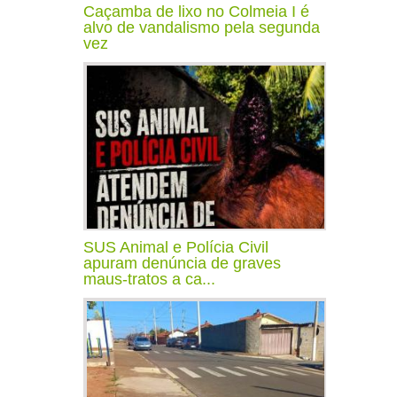
Caçamba de lixo no Colmeia I é
alvo de vandalismo pela segunda
vez
SUS Animal e Polícia Civil
apuram denúncia de graves
maus-tratos a ca...