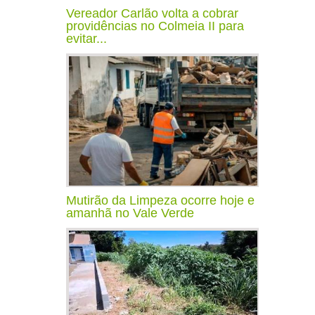
Vereador Carlão volta a cobrar
providências no Colmeia II para
evitar...
Mutirão da Limpeza ocorre hoje e
amanhã no Vale Verde