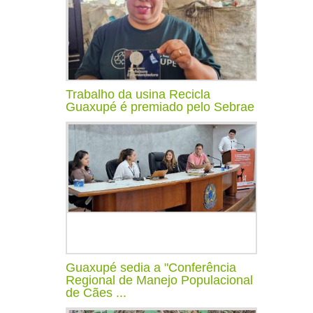
Trabalho da usina Recicla
Guaxupé é premiado pelo Sebrae
Guaxupé sedia a "Conferência
Regional de Manejo Populacional
de Cães ...