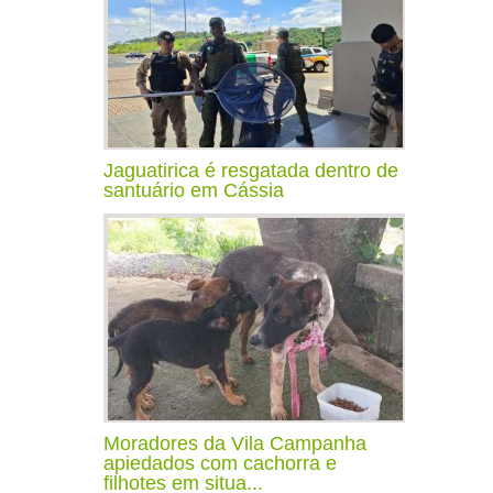
Jaguatirica é resgatada dentro de
santuário em Cássia
Moradores da Vila Campanha
apiedados com cachorra e
filhotes em situa...