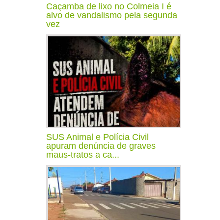
Caçamba de lixo no Colmeia I é
alvo de vandalismo pela segunda
vez
SUS Animal e Polícia Civil
apuram denúncia de graves
maus-tratos a ca...