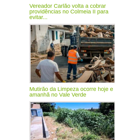
Vereador Carlão volta a cobrar
providências no Colmeia II para
evitar...
Mutirão da Limpeza ocorre hoje e
amanhã no Vale Verde