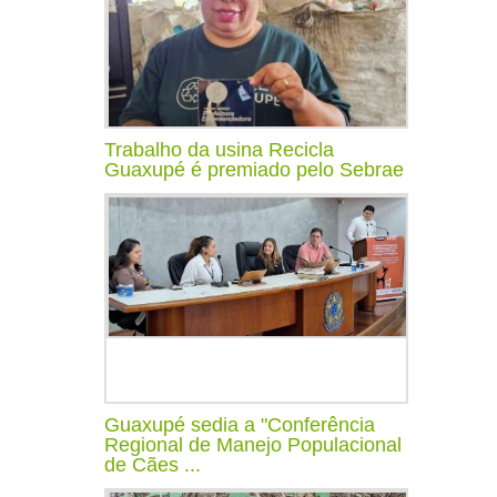
Trabalho da usina Recicla
Guaxupé é premiado pelo Sebrae
Guaxupé sedia a "Conferência
Regional de Manejo Populacional
de Cães ...