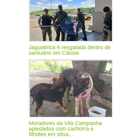
Jaguatirica é resgatada dentro de
santuário em Cássia
Moradores da Vila Campanha
apiedados com cachorra e
filhotes em situa...