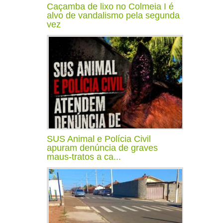
Caçamba de lixo no Colmeia I é
alvo de vandalismo pela segunda
vez
SUS Animal e Polícia Civil
apuram denúncia de graves
maus-tratos a ca...