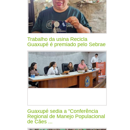
Trabalho da usina Recicla
Guaxupé é premiado pelo Sebrae
Guaxupé sedia a "Conferência
Regional de Manejo Populacional
de Cães ...