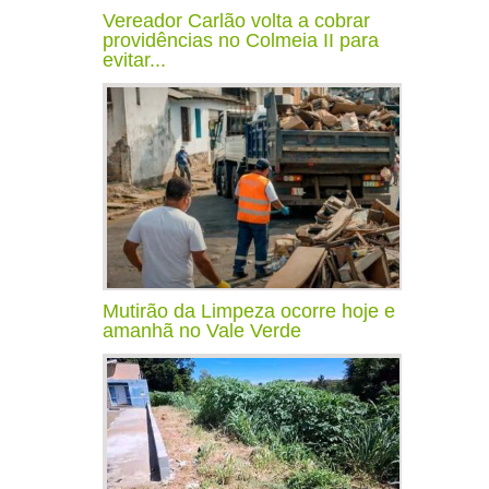
Vereador Carlão volta a cobrar
providências no Colmeia II para
evitar...
Mutirão da Limpeza ocorre hoje e
amanhã no Vale Verde