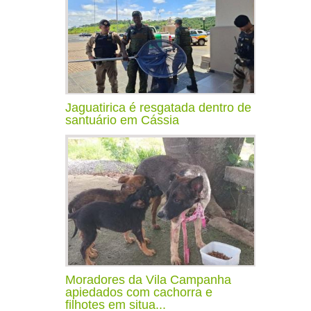
Jaguatirica é resgatada dentro de
santuário em Cássia
Moradores da Vila Campanha
apiedados com cachorra e
filhotes em situa...