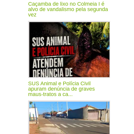
Caçamba de lixo no Colmeia I é
alvo de vandalismo pela segunda
vez
SUS Animal e Polícia Civil
apuram denúncia de graves
maus-tratos a ca...