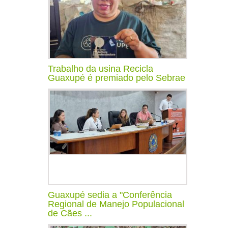
Trabalho da usina Recicla
Guaxupé é premiado pelo Sebrae
Guaxupé sedia a "Conferência
Regional de Manejo Populacional
de Cães ...