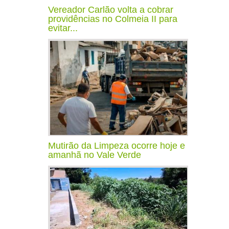
Vereador Carlão volta a cobrar
providências no Colmeia II para
evitar...
Mutirão da Limpeza ocorre hoje e
amanhã no Vale Verde