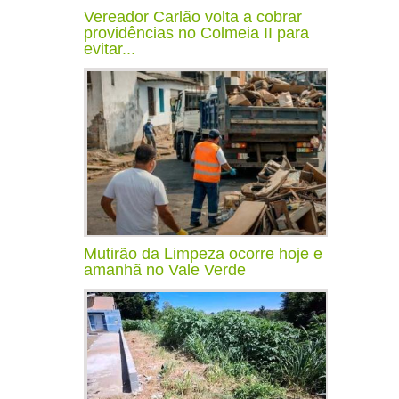
Vereador Carlão volta a cobrar
providências no Colmeia II para
evitar...
Mutirão da Limpeza ocorre hoje e
amanhã no Vale Verde