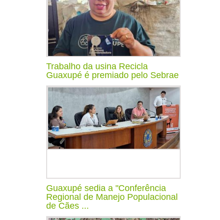
Trabalho da usina Recicla
Guaxupé é premiado pelo Sebrae
Guaxupé sedia a "Conferência
Regional de Manejo Populacional
de Cães ...