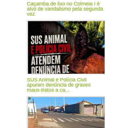
Caçamba de lixo no Colmeia I é
alvo de vandalismo pela segunda
vez
SUS Animal e Polícia Civil
apuram denúncia de graves
maus-tratos a ca...