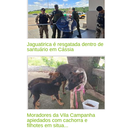
Jaguatirica é resgatada dentro de
santuário em Cássia
Moradores da Vila Campanha
apiedados com cachorra e
filhotes em situa...