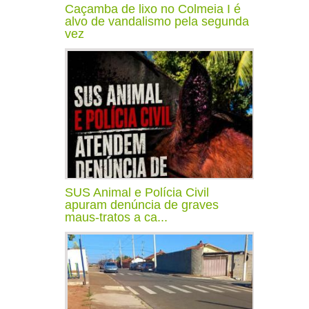
Caçamba de lixo no Colmeia I é
alvo de vandalismo pela segunda
vez
SUS Animal e Polícia Civil
apuram denúncia de graves
maus-tratos a ca...