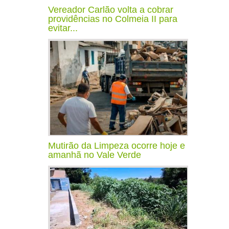
Vereador Carlão volta a cobrar
providências no Colmeia II para
evitar...
Mutirão da Limpeza ocorre hoje e
amanhã no Vale Verde