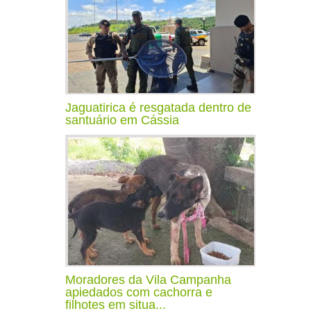
Jaguatirica é resgatada dentro de
santuário em Cássia
Moradores da Vila Campanha
apiedados com cachorra e
filhotes em situa...