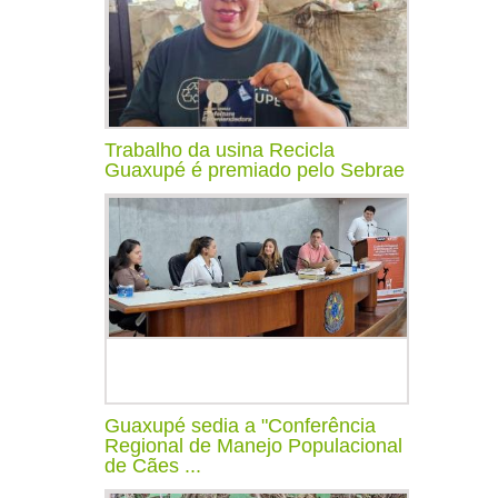
Trabalho da usina Recicla
Guaxupé é premiado pelo Sebrae
Guaxupé sedia a "Conferência
Regional de Manejo Populacional
de Cães ...