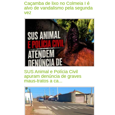
Caçamba de lixo no Colmeia I é
alvo de vandalismo pela segunda
vez
SUS Animal e Polícia Civil
apuram denúncia de graves
maus-tratos a ca...