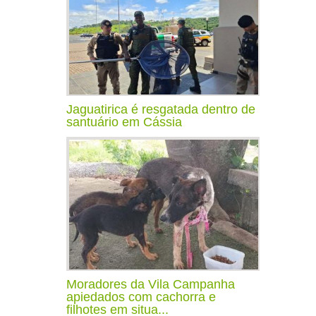
Jaguatirica é resgatada dentro de
santuário em Cássia
Moradores da Vila Campanha
apiedados com cachorra e
filhotes em situa...