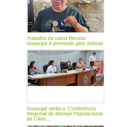
Trabalho da usina Recicla
Guaxupé é premiado pelo Sebrae
Guaxupé sedia a "Conferência
Regional de Manejo Populacional
de Cães ...