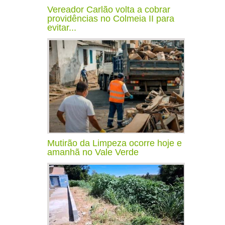
Vereador Carlão volta a cobrar
providências no Colmeia II para
evitar...
Mutirão da Limpeza ocorre hoje e
amanhã no Vale Verde