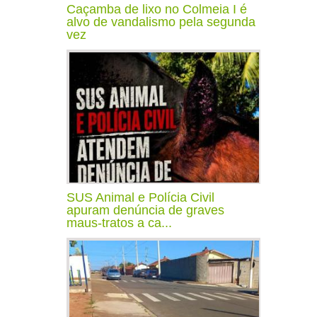
Caçamba de lixo no Colmeia I é
alvo de vandalismo pela segunda
vez
SUS Animal e Polícia Civil
apuram denúncia de graves
maus-tratos a ca...