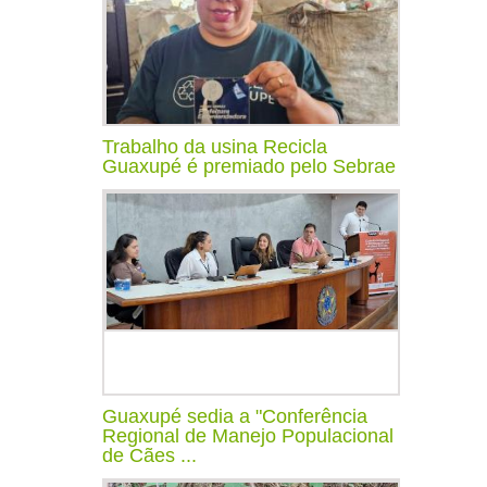
Trabalho da usina Recicla
Guaxupé é premiado pelo Sebrae
Guaxupé sedia a "Conferência
Regional de Manejo Populacional
de Cães ...