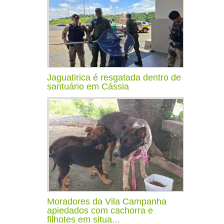
Jaguatirica é resgatada dentro de
santuário em Cássia
Moradores da Vila Campanha
apiedados com cachorra e
filhotes em situa...