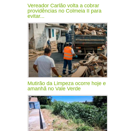
Vereador Carlão volta a cobrar
providências no Colmeia II para
evitar...
Mutirão da Limpeza ocorre hoje e
amanhã no Vale Verde