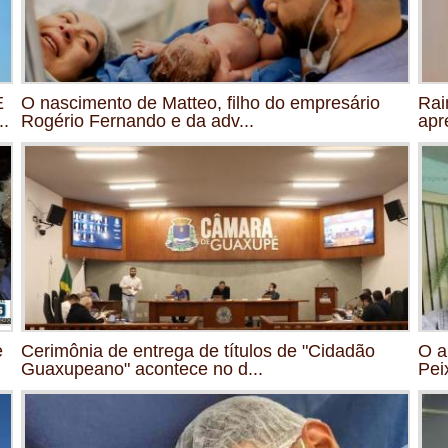
E
O nascimento de Matteo, filho do empresário
Rai
.
Rogério Fernando e da adv...
apr
e
Cerimônia de entrega de títulos de "Cidadão
O a
Guaxupeano" acontece no d...
Pei