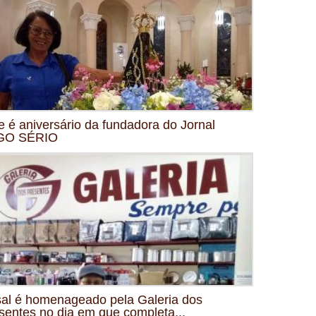
e é aniversário da fundadora do Jornal
GO SÉRIO
al é homenageado pela Galeria dos
sentes no dia em que completa...