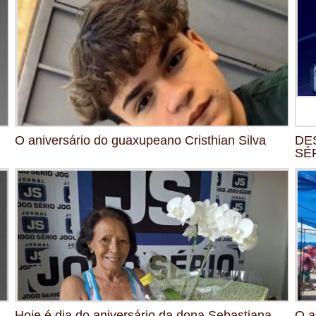
O aniversário do guaxupeano Cristhian Silva
DE
SÉR
Hoje é dia do aniversário da dona Sebastiana,
O a