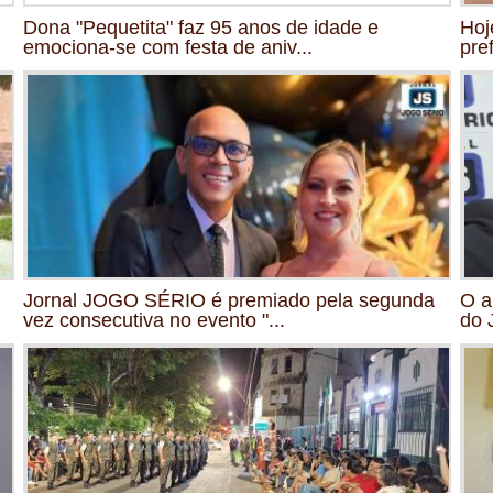
Dona "Pequetita" faz 95 anos de idade e
Hoj
emociona-se com festa de aniv...
pre
Jornal JOGO SÉRIO é premiado pela segunda
O a
vez consecutiva no evento "...
do 