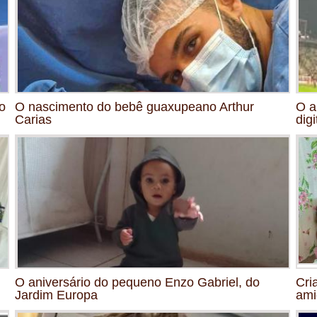
o
O nascimento do bebê guaxupeano Arthur
O a
Carias
digi
O aniversário do pequeno Enzo Gabriel, do
Cri
Jardim Europa
ami