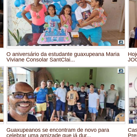
O aniversário da estudante guaxupeana Maria
Hoj
Viviane Consolar SantClai...
JO
Guaxupeanos se encontram de novo para
Cas
celebrar uma amizade que já dur...
Pre