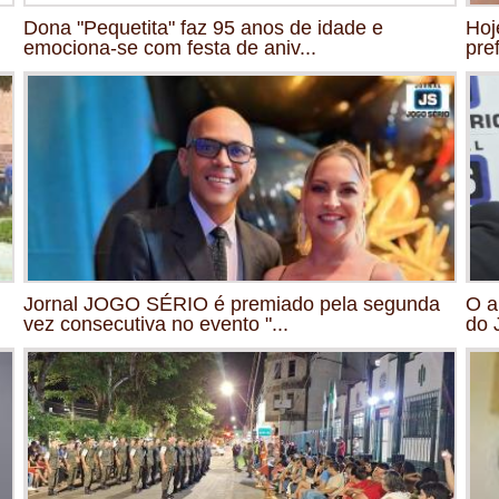
Dona "Pequetita" faz 95 anos de idade e
Hoj
emociona-se com festa de aniv...
pre
Jornal JOGO SÉRIO é premiado pela segunda
O a
vez consecutiva no evento "...
do 