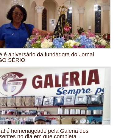
e é aniversário da fundadora do Jornal
GO SÉRIO
al é homenageado pela Galeria dos
sentes no dia em que completa...