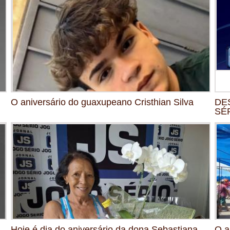
O aniversário do guaxupeano Cristhian Silva
DE
SÉR
Hoje é dia do aniversário da dona Sebastiana,
O a