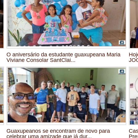
O aniversário da estudante guaxupeana Maria
Hoj
Viviane Consolar SantClai...
JO
Guaxupeanos se encontram de novo para
Cas
celebrar uma amizade que já dur...
Pre