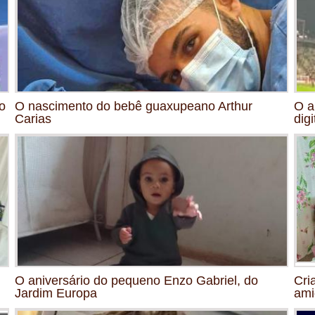
o
O nascimento do bebê guaxupeano Arthur
O a
Carias
digi
O aniversário do pequeno Enzo Gabriel, do
Cri
Jardim Europa
ami