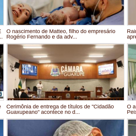
E
O nascimento de Matteo, filho do empresário
Rai
.
Rogério Fernando e da adv...
apr
e
Cerimônia de entrega de títulos de "Cidadão
O a
Guaxupeano" acontece no d...
Pei