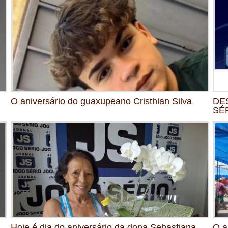
O aniversário do guaxupeano Cristhian Silva
DE
SÉR
Hoje é dia do aniversário da dona Sebastiana,
O a