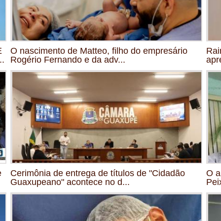
E
O nascimento de Matteo, filho do empresário
Rai
.
Rogério Fernando e da adv...
apr
e
Cerimônia de entrega de títulos de "Cidadão
O a
Guaxupeano" acontece no d...
Pei