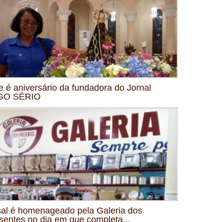
e é aniversário da fundadora do Jornal
GO SÉRIO
al é homenageado pela Galeria dos
sentes no dia em que completa...