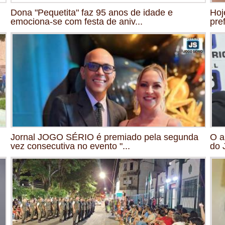
Dona "Pequetita" faz 95 anos de idade e
Hoj
emociona-se com festa de aniv...
pre
Jornal JOGO SÉRIO é premiado pela segunda
O a
vez consecutiva no evento "...
do 