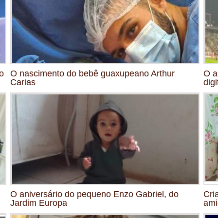
o
O nascimento do bebê guaxupeano Arthur
O a
Carias
digi
O aniversário do pequeno Enzo Gabriel, do
Cri
Jardim Europa
ami