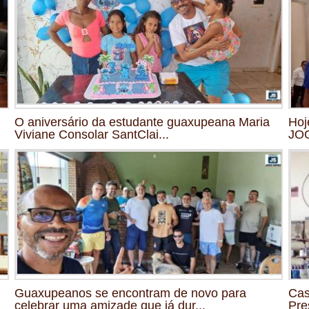
O aniversário da estudante guaxupeana Maria
Hoj
Viviane Consolar SantClai...
JO
Guaxupeanos se encontram de novo para
Cas
celebrar uma amizade que já dur...
Pre