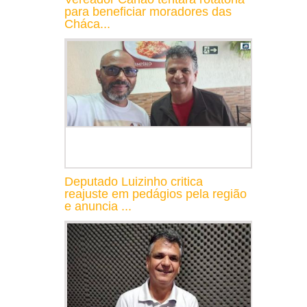
para beneficiar moradores das
Cháca...
Deputado Luizinho critica
reajuste em pedágios pela região
e anuncia ...