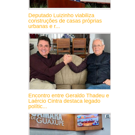
Deputado Luizinho viabiliza
construções de casas próprias
urbanas e r...
Encontro entre Geraldo Thadeu e
Laércio Cintra destaca legado
polític...