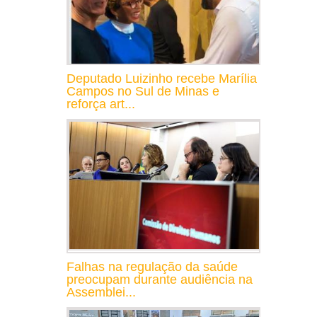
Deputado Luizinho recebe Marília
Campos no Sul de Minas e
reforça art...
Falhas na regulação da saúde
preocupam durante audiência na
Assemblei...