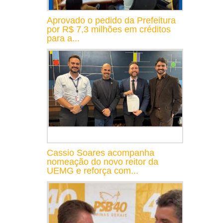
Aprovado o pedido da Prefeitura
por R$ 7,3 milhões em créditos
para a...
Cassio Soares acompanha
nomeação do novo reitor da
UEMG e reforça com...