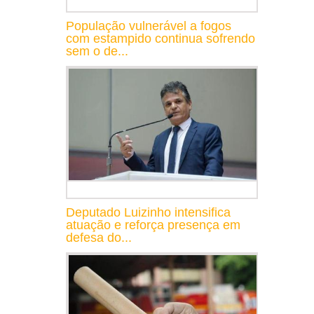
População vulnerável a fogos
com estampido continua sofrendo
sem o de...
Deputado Luizinho intensifica
atuação e reforça presença em
defesa do...