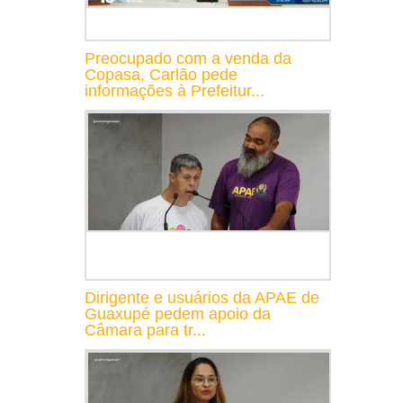
Preocupado com a venda da
Copasa, Carlão pede
informações à Prefeitur...
Dirigente e usuários da APAE de
Guaxupé pedem apoio da
Câmara para tr...