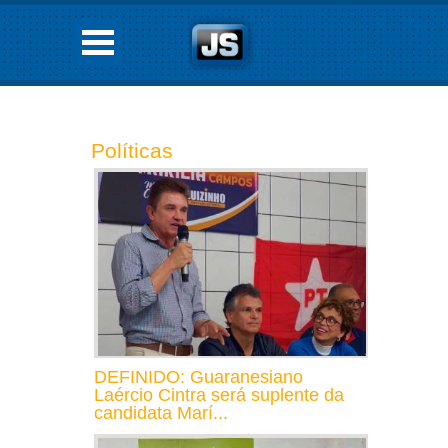
Políticas
DEFINIDO: Guaranesiano
Laércio Cintra será suplente da
candidata Marí...