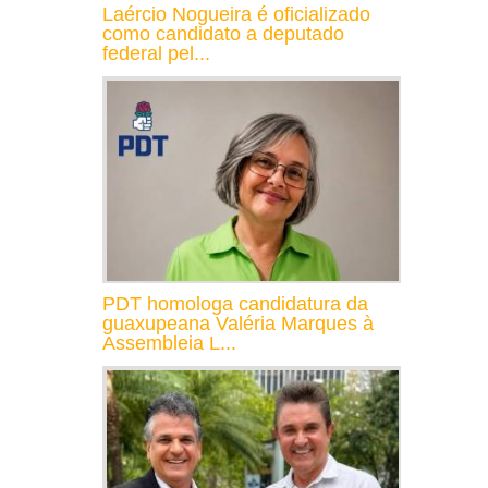
Laércio Nogueira é oficializado
como candidato a deputado
federal pel...
PDT homologa candidatura da
guaxupeana Valéria Marques à
Assembleia L...