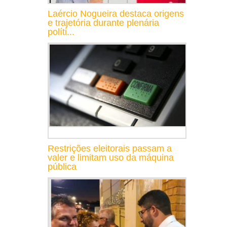
Laércio Nogueira destaca origens
e trajetória durante plenária
políti...
Restrições eleitorais passam a
valer e limitam uso da máquina
pública