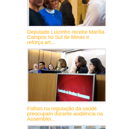
Deputado Luizinho recebe Marília
Campos no Sul de Minas e
reforça art...
Falhas na regulação da saúde
preocupam durante audiência na
Assemblei...