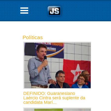
Políticas
DEFINIDO: Guaranesiano
Laércio Cintra será suplente da
candidata Marí...