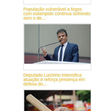
População vulnerável a fogos
com estampido continua sofrendo
sem o de...
Deputado Luizinho intensifica
atuação e reforça presença em
defesa do...