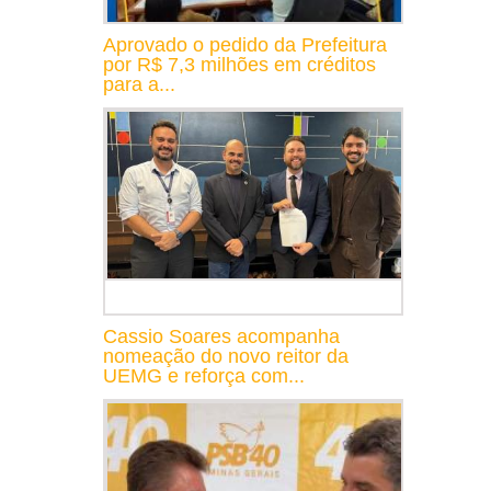
Aprovado o pedido da Prefeitura
por R$ 7,3 milhões em créditos
para a...
Cassio Soares acompanha
nomeação do novo reitor da
UEMG e reforça com...