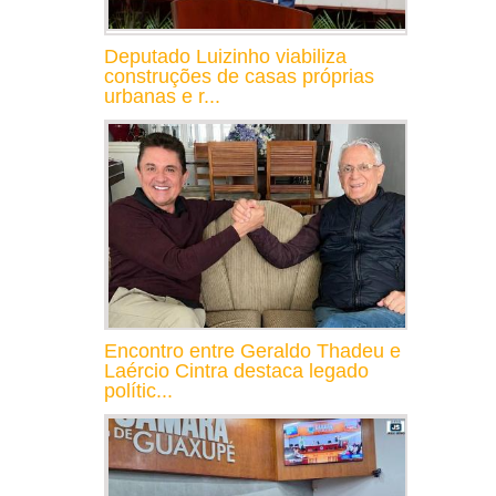
Deputado Luizinho viabiliza
construções de casas próprias
urbanas e r...
Encontro entre Geraldo Thadeu e
Laércio Cintra destaca legado
polític...