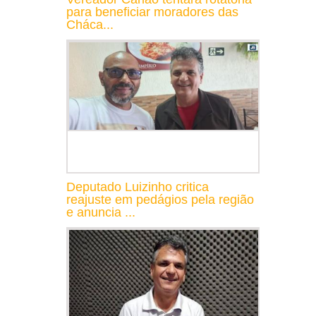
para beneficiar moradores das
Cháca...
Deputado Luizinho critica
reajuste em pedágios pela região
e anuncia ...