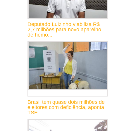
Deputado Luizinho viabiliza R$
2,7 milhões para novo aparelho
de hemo...
Brasil tem quase dois milhões de
eleitores com deficiência, aponta
TSE