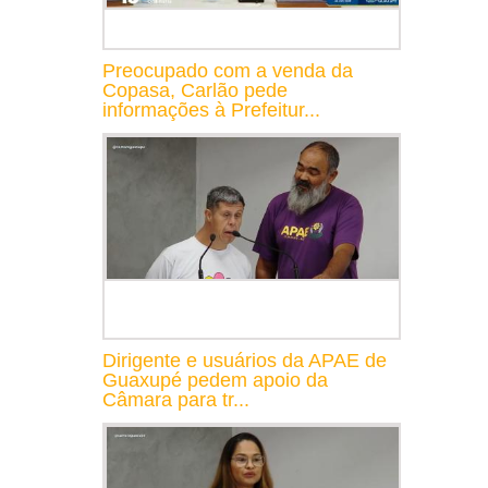
Preocupado com a venda da
Copasa, Carlão pede
informações à Prefeitur...
Dirigente e usuários da APAE de
Guaxupé pedem apoio da
Câmara para tr...