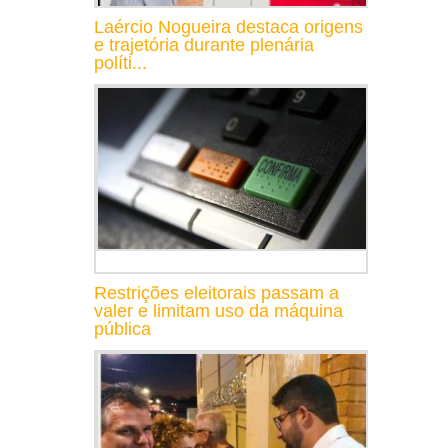
Laércio Nogueira destaca origens
e trajetória durante plenária
políti...
Restrições eleitorais passam a
valer e limitam uso da máquina
pública