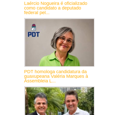
Laércio Nogueira é oficializado
como candidato a deputado
federal pel...
PDT homologa candidatura da
guaxupeana Valéria Marques à
Assembleia L...