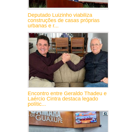
Deputado Luizinho viabiliza
construções de casas próprias
urbanas e r...
Encontro entre Geraldo Thadeu e
Laércio Cintra destaca legado
polític...