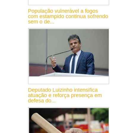
População vulnerável a fogos
com estampido continua sofrendo
sem o de...
Deputado Luizinho intensifica
atuação e reforça presença em
defesa do...