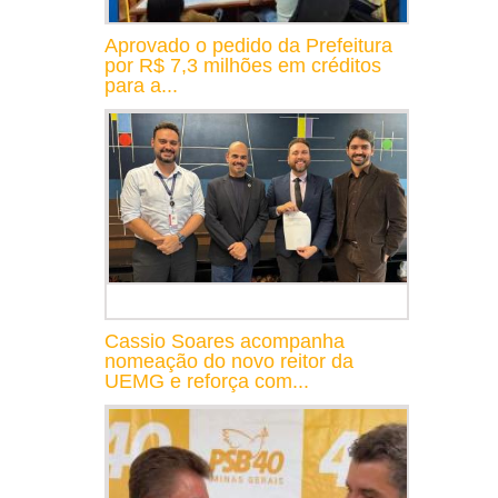
Aprovado o pedido da Prefeitura
por R$ 7,3 milhões em créditos
para a...
Cassio Soares acompanha
nomeação do novo reitor da
UEMG e reforça com...