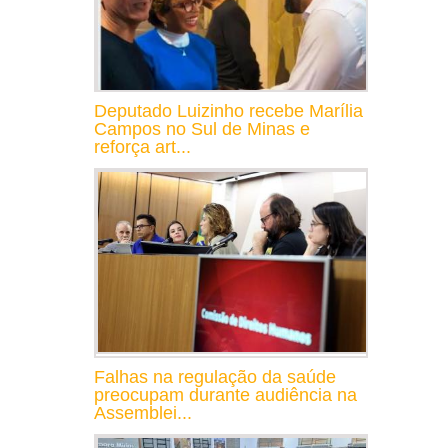
Deputado Luizinho recebe Marília
Campos no Sul de Minas e
reforça art...
Falhas na regulação da saúde
preocupam durante audiência na
Assemblei...