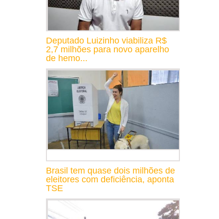
Deputado Luizinho viabiliza R$
2,7 milhões para novo aparelho
de hemo...
Brasil tem quase dois milhões de
eleitores com deficiência, aponta
TSE