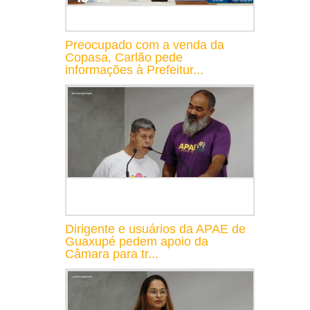
Preocupado com a venda da
Copasa, Carlão pede
informações à Prefeitur...
Dirigente e usuários da APAE de
Guaxupé pedem apoio da
Câmara para tr...