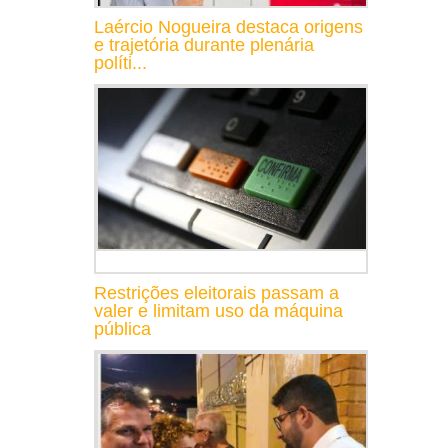
Laércio Nogueira destaca origens
e trajetória durante plenária
políti...
Restrições eleitorais passam a
valer e limitam uso da máquina
pública