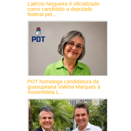
Laércio Nogueira é oficializado
como candidato a deputado
federal pel...
PDT homologa candidatura da
guaxupeana Valéria Marques à
Assembleia L...