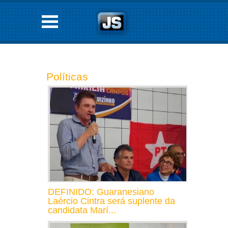
Políticas
DEFINIDO: Guaranesiano
Laércio Cintra será suplente da
candidata Marí...