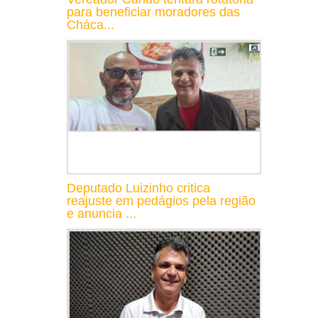
para beneficiar moradores das
Cháca...
Deputado Luizinho critica
reajuste em pedágios pela região
e anuncia ...