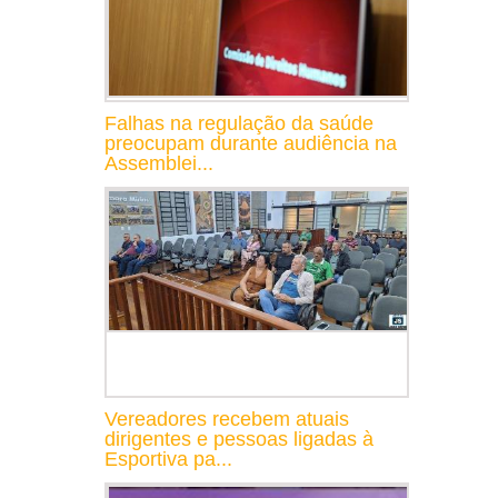
Falhas na regulação da saúde
preocupam durante audiência na
Assemblei...
Vereadores recebem atuais
dirigentes e pessoas ligadas à
Esportiva pa...