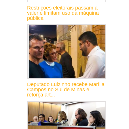
Restrições eleitorais passam a
valer e limitam uso da máquina
pública
Deputado Luizinho recebe Marília
Campos no Sul de Minas e
reforça art...