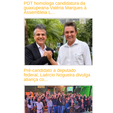
PDT homologa candidatura da
guaxupeana Valéria Marques à
Assembleia L...
Pré-candidato a deputado
federal, Laércio Nogueira divulga
aliança co...