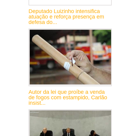
Deputado Luizinho intensifica
atuação e reforça presença em
defesa do...
Autor da lei que proíbe a venda
de fogos com estampido, Carlão
insist...