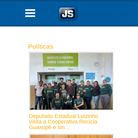
Políticas
Deputado Estadual Luizinho
visita a Cooperativa Recicla
Guaxupé e sin...