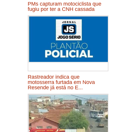
PMs capturam motociclista que
fugiu por ter a CNH cassada
Rastreador indica que
motosserra furtada em Nova
Resende já está no E...