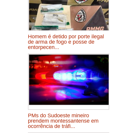
Homem é detido por porte ilegal
de arma de fogo e posse de
entorpecen...
PMs do Sudoeste mineiro
prendem montessantense em
ocorrência de tráfi...