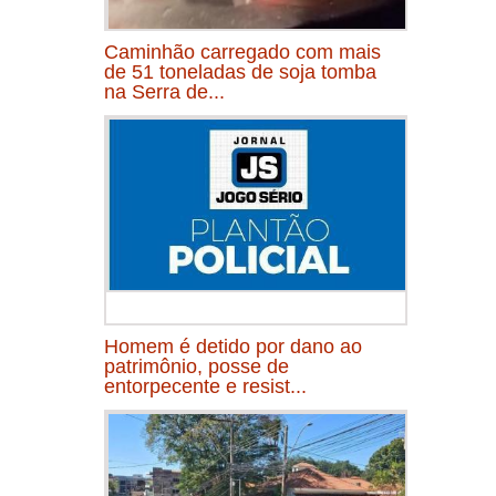
Caminhão carregado com mais
de 51 toneladas de soja tomba
na Serra de...
Homem é detido por dano ao
patrimônio, posse de
entorpecente e resist...