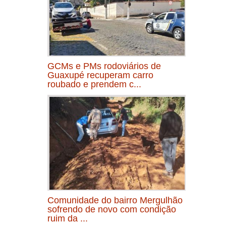
GCMs e PMs rodoviários de
Guaxupé recuperam carro
roubado e prendem c...
Comunidade do bairro Mergulhão
sofrendo de novo com condição
ruim da ...