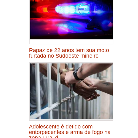
Rapaz de 22 anos tem sua moto
furtada no Sudoeste mineiro
Adolescente é detido com
entorpecentes e arma de fogo na
zona rural d...