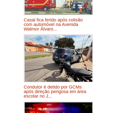
Casal fica ferido após colisão
com automóvel na Avenida
Walmor Álvaro...
Condutor é detido por GCMs
após direção perigosa em área
escolar no J...