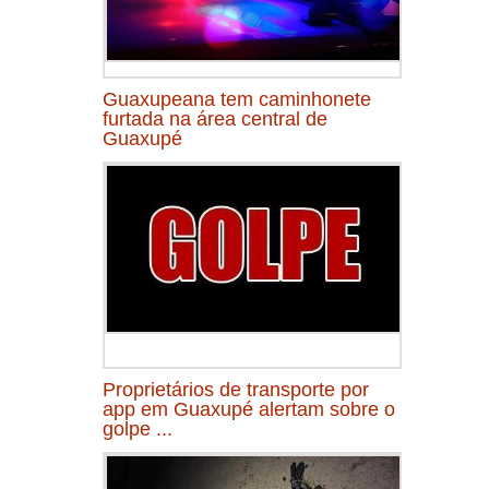
Guaxupeana tem caminhonete
furtada na área central de
Guaxupé
Proprietários de transporte por
app em Guaxupé alertam sobre o
golpe ...