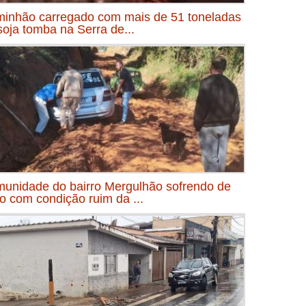
inhão carregado com mais de 51 toneladas
soja tomba na Serra de...
unidade do bairro Mergulhão sofrendo de
o com condição ruim da ...