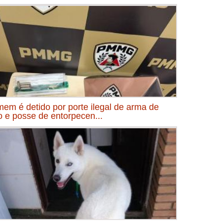
em é detido por porte ilegal de arma de
o e posse de entorpecen...