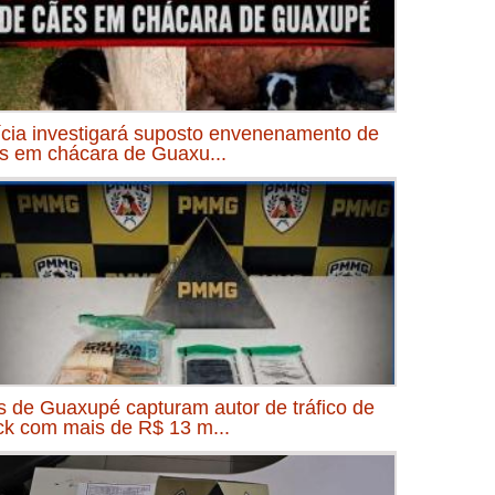
ícia investigará suposto envenenamento de
s em chácara de Guaxu...
 de Guaxupé capturam autor de tráfico de
ck com mais de R$ 13 m...