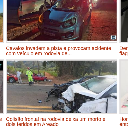
Cavalos invadem a pista e provocam acidente
Den
com veículo em rodovia de...
fla
e
Colisão frontal na rodovia deixa um morto e
Hom
dois feridos em Areado
ent