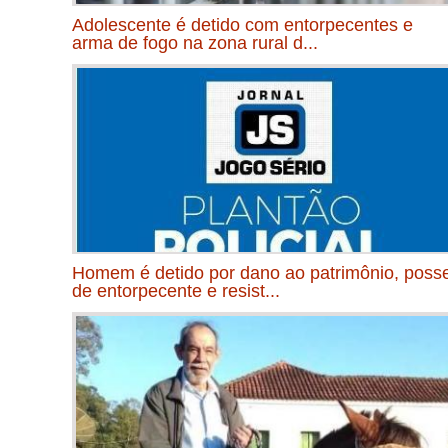
Adolescente é detido com entorpecentes e
arma de fogo na zona rural d...
Homem é detido por dano ao patrimônio, poss
de entorpecente e resist...