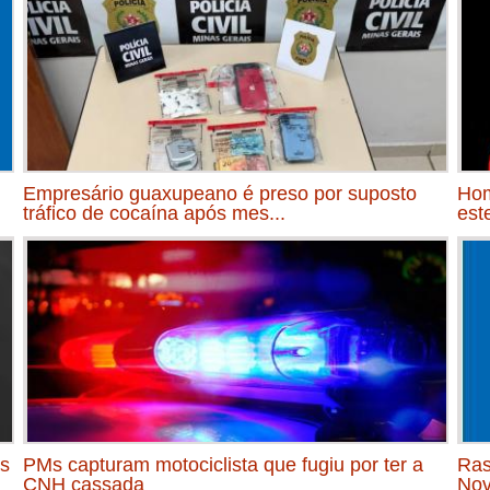
Empresário guaxupeano é preso por suposto
Hom
tráfico de cocaína após mes...
est
as
PMs capturam motociclista que fugiu por ter a
Ras
CNH cassada
Nov