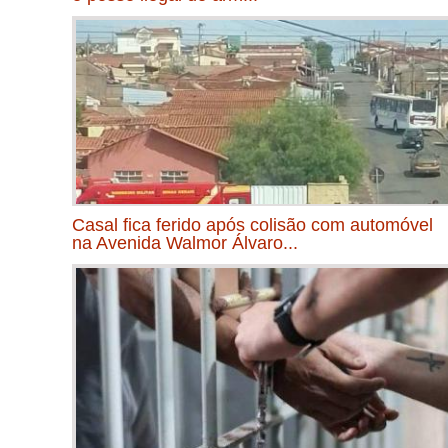
Casal fica ferido após colisão com automóvel
na Avenida Walmor Álvaro...