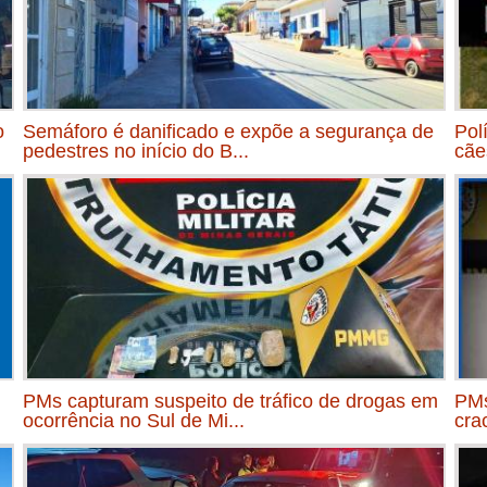
o
Semáforo é danificado e expõe a segurança de
Pol
pedestres no início do B...
cãe
PMs capturam suspeito de tráfico de drogas em
PMs
ocorrência no Sul de Mi...
cra