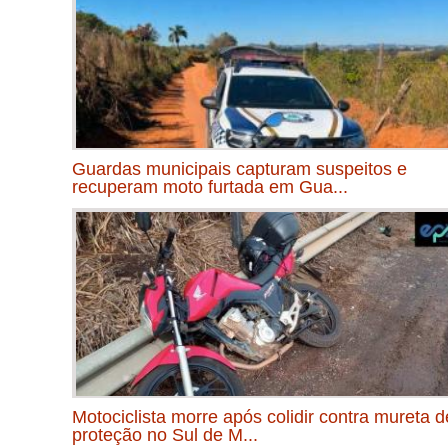
Guardas municipais capturam suspeitos e
recuperam moto furtada em Gua...
Motociclista morre após colidir contra mureta d
proteção no Sul de M...