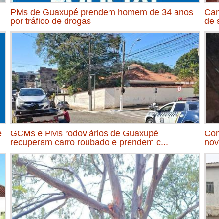
PMs de Guaxupé prendem homem de 34 anos
Cam
por tráfico de drogas
de 
e
GCMs e PMs rodoviários de Guaxupé
Com
recuperam carro roubado e prendem c...
nov