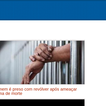
em é preso com revólver após ameaçar
ima de morte