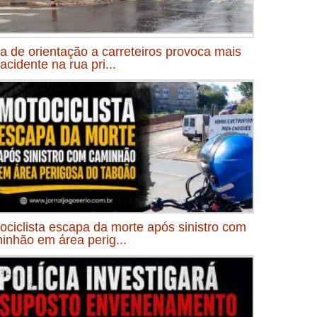
ta de orientação a carreteiros provoca mais
acidente na rua pri...
ociclista escapa da morte após sinistro com
inhão em área perig...