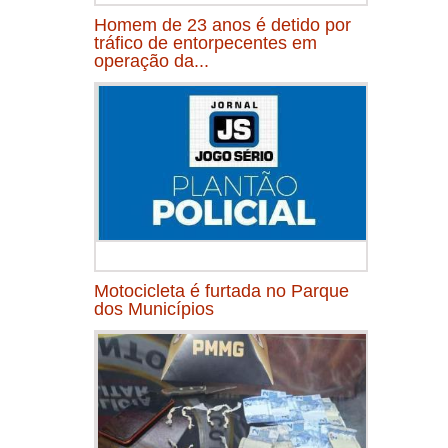
Homem de 23 anos é detido por
tráfico de entorpecentes em
operação da...
Motocicleta é furtada no Parque
dos Municípios