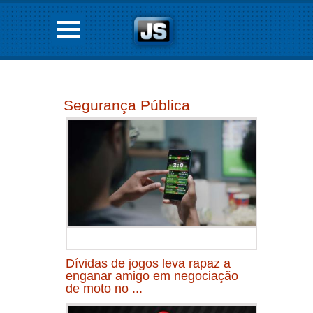
Segurança Pública
Dívidas de jogos leva rapaz a
enganar amigo em negociação
de moto no ...