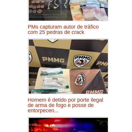
PMs capturam autor de tráfico
com 25 pedras de crack
Homem é detido por porte ilegal
de arma de fogo e posse de
entorpecen...