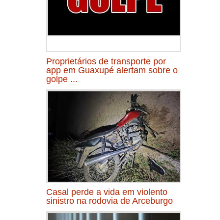
Proprietários de transporte por
app em Guaxupé alertam sobre o
golpe ...
Casal perde a vida em violento
sinistro na rodovia de Arceburgo