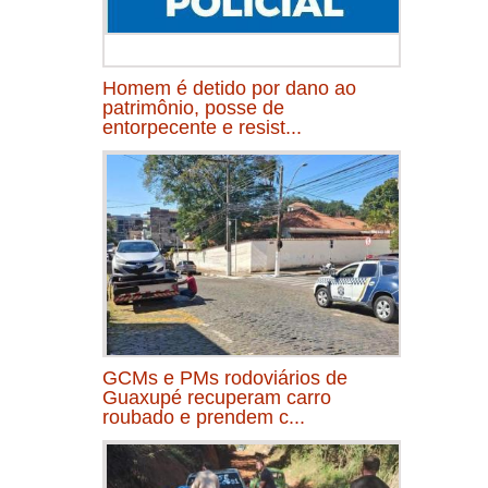
Homem é detido por dano ao
patrimônio, posse de
entorpecente e resist...
GCMs e PMs rodoviários de
Guaxupé recuperam carro
roubado e prendem c...