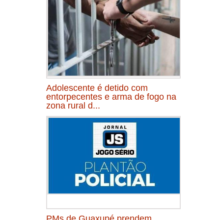
Adolescente é detido com
entorpecentes e arma de fogo na
zona rural d...
PMs de Guaxupé prendem