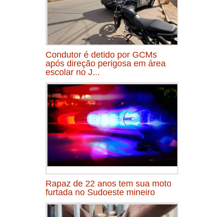
Condutor é detido por GCMs
após direção perigosa em área
escolar no J...
Rapaz de 22 anos tem sua moto
furtada no Sudoeste mineiro