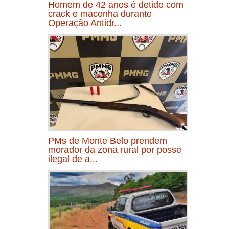
Homem de 42 anos é detido com
crack e maconha durante
Operação Antidr...
PMs de Monte Belo prendem
morador da zona rural por posse
ilegal de a...