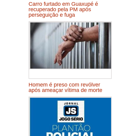
Carro furtado em Guaxupé é
recuperado pela PM após
perseguição e fuga
Homem é preso com revólver
após ameaçar vítima de morte