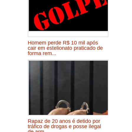
Homem perde R$ 10 mil após
cair em estelionato praticado de
forma rem...
Rapaz de 20 anos é detido por
tráfico de drogas e posse ilegal
de arm...