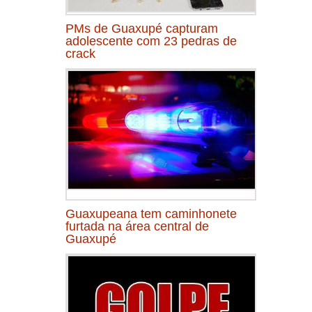
PMs de Guaxupé capturam
adolescente com 23 pedras de
crack
Guaxupeana tem caminhonete
furtada na área central de
Guaxupé