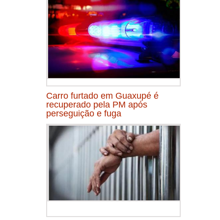
Carro furtado em Guaxupé é
recuperado pela PM após
perseguição e fuga