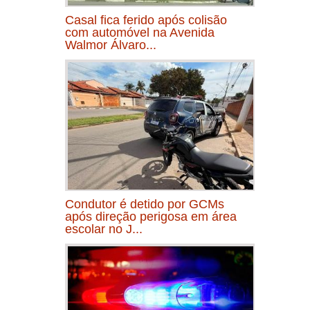
Casal fica ferido após colisão
com automóvel na Avenida
Walmor Álvaro...
Condutor é detido por GCMs
após direção perigosa em área
escolar no J...