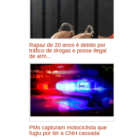
Rapaz de 20 anos é detido por
tráfico de drogas e posse ilegal
de arm...
PMs capturam motociclista que
fugiu por ter a CNH cassada