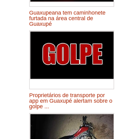
Guaxupeana tem caminhonete
furtada na área central de
Guaxupé
Proprietários de transporte por
app em Guaxupé alertam sobre o
golpe ...