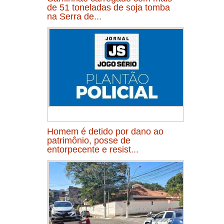
de 51 toneladas de soja tomba
na Serra de...
Homem é detido por dano ao
patrimônio, posse de
entorpecente e resist...