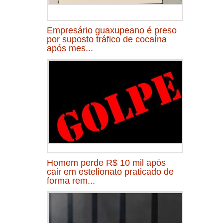
Empresário guaxupeano é preso
por suposto tráfico de cocaína
após mes...
Homem perde R$ 10 mil após
cair em estelionato praticado de
forma rem...