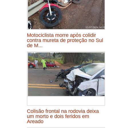
Motociclista morre após colidir
contra mureta de proteção no Sul
de M...
Colisão frontal na rodovia deixa
um morto e dois feridos em
Areado