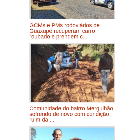
GCMs e PMs rodoviários de
Guaxupé recuperam carro
roubado e prendem c...
Comunidade do bairro Mergulhão
sofrendo de novo com condição
ruim da ...