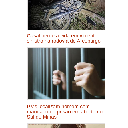
Casal perde a vida em violento
sinistro na rodovia de Arceburgo
PMs localizam homem com
mandado de prisão em aberto no
Sul de Minas