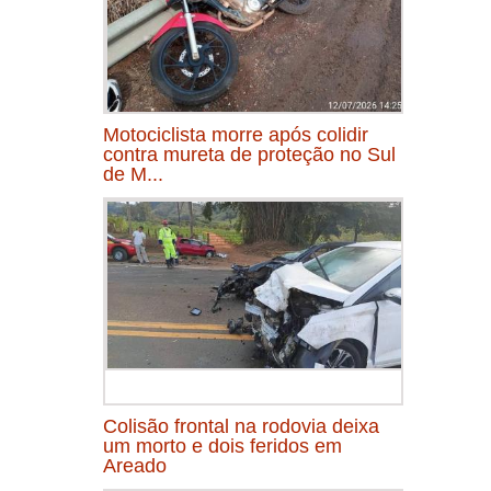
Motociclista morre após colidir
contra mureta de proteção no Sul
de M...
Colisão frontal na rodovia deixa
um morto e dois feridos em
Areado