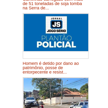
de 51 toneladas de soja tomba
na Serra de...
Homem é detido por dano ao
patrimônio, posse de
entorpecente e resist...