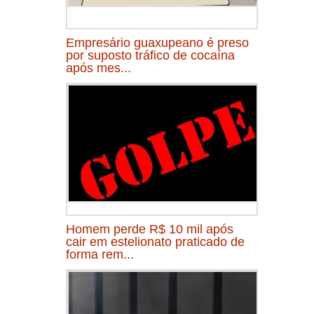
Empresário guaxupeano é preso
por suposto tráfico de cocaína
após mes...
Homem perde R$ 10 mil após
cair em estelionato praticado de
forma rem...