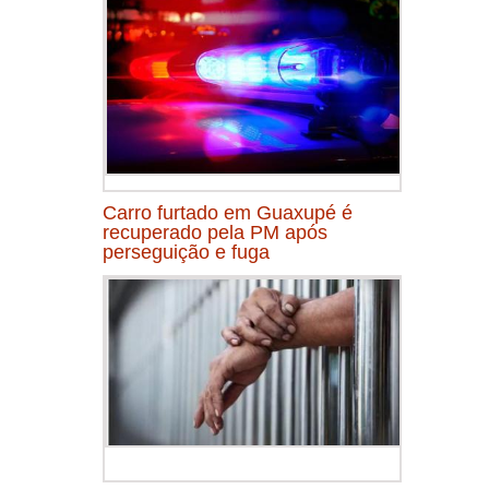
Carro furtado em Guaxupé é
recuperado pela PM após
perseguição e fuga