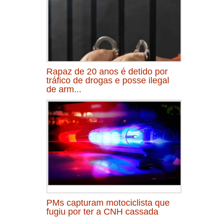
Rapaz de 20 anos é detido por
tráfico de drogas e posse ilegal
de arm...
PMs capturam motociclista que
fugiu por ter a CNH cassada