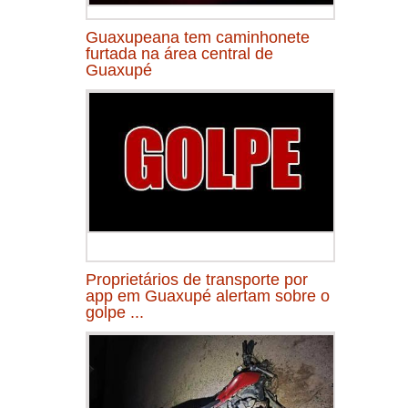
Guaxupeana tem caminhonete
furtada na área central de
Guaxupé
Proprietários de transporte por
app em Guaxupé alertam sobre o
golpe ...