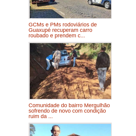
GCMs e PMs rodoviários de
Guaxupé recuperam carro
roubado e prendem c...
Comunidade do bairro Mergulhão
sofrendo de novo com condição
ruim da ...