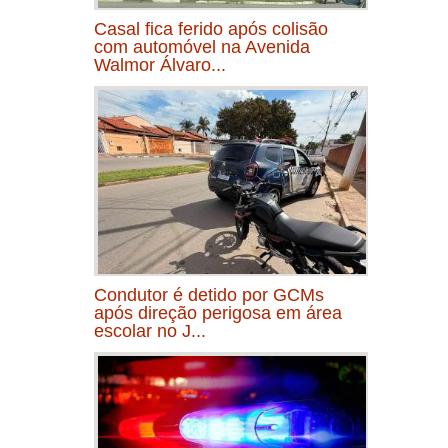
Casal fica ferido após colisão
com automóvel na Avenida
Walmor Álvaro...
Condutor é detido por GCMs
após direção perigosa em área
escolar no J...