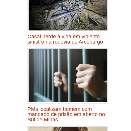
Casal perde a vida em violento
sinistro na rodovia de Arceburgo
PMs localizam homem com
mandado de prisão em aberto no
Sul de Minas