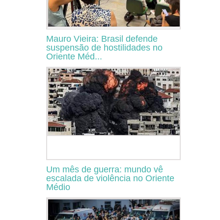
Mauro Vieira: Brasil defende
suspensão de hostilidades no
Oriente Méd...
Um mês de guerra: mundo vê
escalada de violência no Oriente
Médio