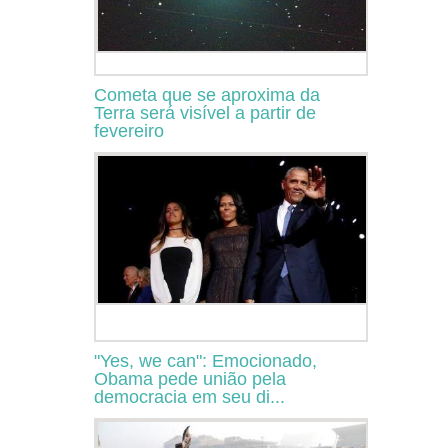
Cometa que se aproxima da
Terra será visível a partir de
fevereiro
"Yes, we can": Emocionado,
Obama pede união pela
democracia em seu di...