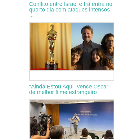
Conflito entre Israel e Irã entra no
quarto dia com ataques intensos
...
"Ainda Estou Aqui" vence Oscar
de melhor filme estrangeiro