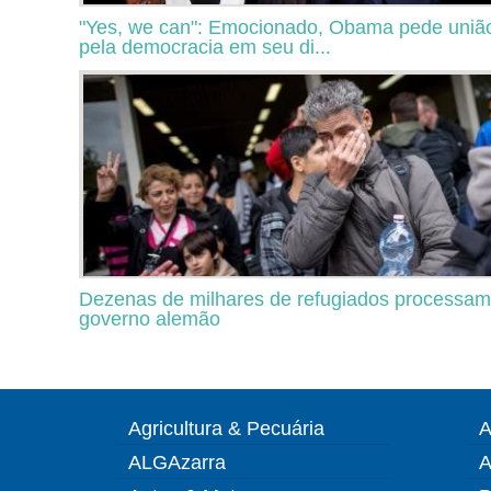
"Yes, we can": Emocionado, Obama pede uniã
pela democracia em seu di...
Dezenas de milhares de refugiados processam
governo alemão
Agricultura & Pecuária
A
ALGAzarra
A