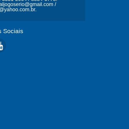
naljogoserio@gmail.com /
o@yahoo.com.br.
 Sociais