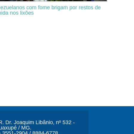
ezuelanos com fome brigam por restos de
ida nos lixões
. Dr. Joaquim Libânio, nº 532 -
Guaxupé / MG.
) 3551-2904 / 8884-6778.