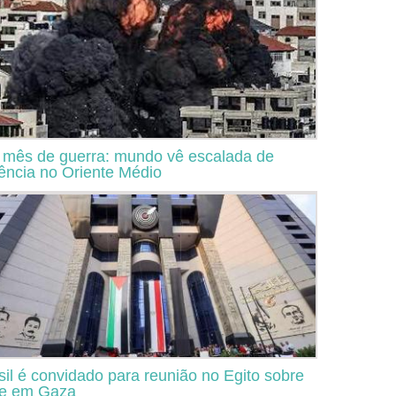
mês de guerra: mundo vê escalada de
lência no Oriente Médio
sil é convidado para reunião no Egito sobre
se em Gaza