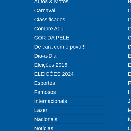
Autos & Motos
B
Carnaval
C
Classificados
C
Compre Aqui
C
COR DA PELE
C
De cara com o povo!!!
D
Dia-a-Dia
E
Eleições 2016
E
ELEIÇÕES 2024
E
Esportes
F
Famosos
H
Internacionais
J
Lazer
M
Nacionais
N
Notícias
O