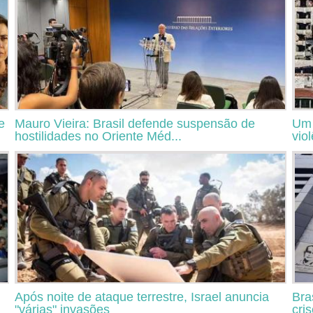
e
Mauro Vieira: Brasil defende suspensão de
Um 
hostilidades no Oriente Méd...
vio
Após noite de ataque terrestre, Israel anuncia
Bra
"várias" invasões
cri