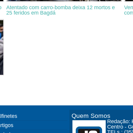
o
Atentado com carro-bomba deixa 12 mortos e
Ven
25 feridos em Bagdá
com
Quem Somos
lfinetes
Redação: R
rtigos
Centro - 
TELs.: (35