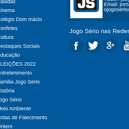
aladas
Email: jor
ojogoseri
inema
olégio Dom Inácio
onfetes
Jogo Sério nas Redes
ultura
estaques Sociais
ducação
LEIÇÕES 2022
ntretenimento
amilia Jogo Serio
istória
ogo Sério
eio Ambiente
otas de Falecimento
ntem