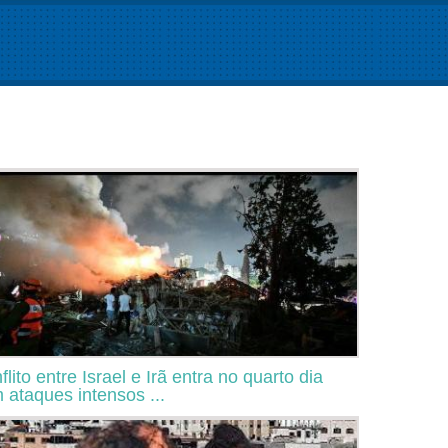
flito entre Israel e Irã entra no quarto dia
 ataques intensos ...