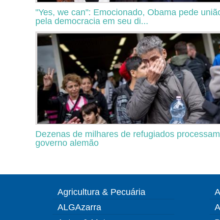
"Yes, we can": Emocionado, Obama pede uniã
pela democracia em seu di...
Dezenas de milhares de refugiados processam
governo alemão
Agricultura & Pecuária
A
ALGAzarra
A