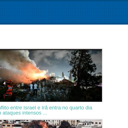
flito entre Israel e Irã entra no quarto dia
 ataques intensos ...