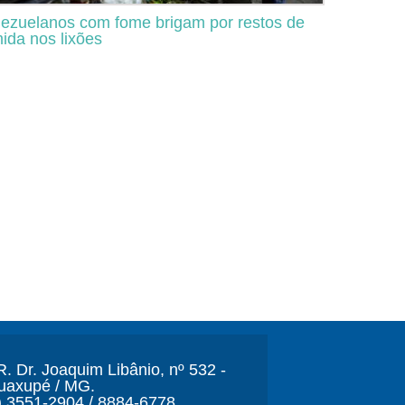
ezuelanos com fome brigam por restos de
ida nos lixões
. Dr. Joaquim Libânio, nº 532 -
Guaxupé / MG.
) 3551-2904 / 8884-6778.