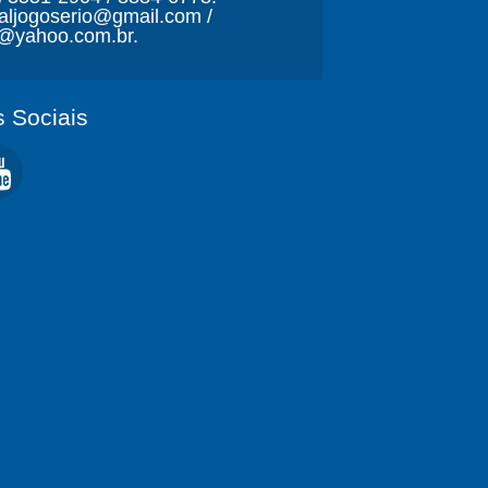
naljogoserio@gmail.com /
o@yahoo.com.br.
 Sociais