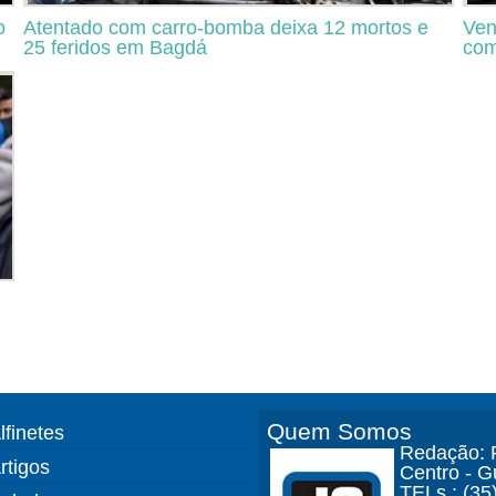
o
Atentado com carro-bomba deixa 12 mortos e
Ven
25 feridos em Bagdá
com
Quem Somos
lfinetes
Redação: R
rtigos
Centro - 
TELs.: (35