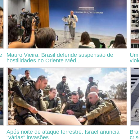
e
Mauro Vieira: Brasil defende suspensão de
Um 
hostilidades no Oriente Méd...
vio
Após noite de ataque terrestre, Israel anuncia
Bra
"várias" invasões
cri