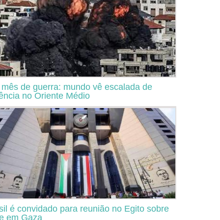
mês de guerra: mundo vê escalada de
lência no Oriente Médio
sil é convidado para reunião no Egito sobre
se em Gaza