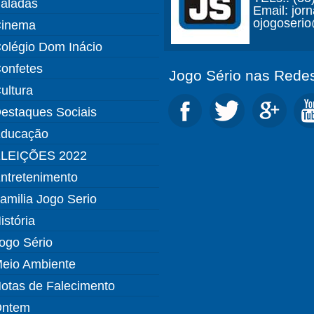
aladas
Email: jor
ojogoseri
inema
olégio Dom Inácio
onfetes
Jogo Sério nas Redes
ultura
estaques Sociais
ducação
LEIÇÕES 2022
ntretenimento
amilia Jogo Serio
istória
ogo Sério
eio Ambiente
otas de Falecimento
ntem